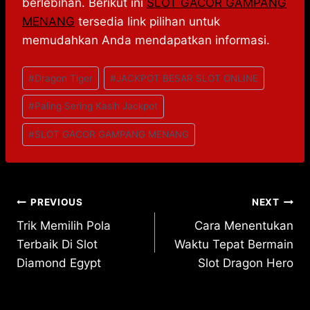
berlebihan. Berikut ini
SLOT GACOR GAMPANG
MENANG
tersedia link pilihan untuk
memudahkan Anda mendapatkan informasi.
Post
#
Dragon Tiger
#
JACKPOT BESAR SLOT ONLINE
Tags:
#
Paling Sering Kasih Jackpot
#
SLOT GACOR GAMPANG MENANG
Post
PREVIOUS
NEXT
Trik Memilih Pola
Cara Menentukan
navigation
Terbaik Di Slot
Waktu Tepat Bermain
Diamond Egypt
Slot Dragon Hero