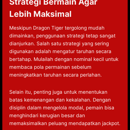
Strategi Bermain Agar
Lebih Maksimal
Meskipun Dragon Tiger tergolong mudah
dimainkan, penggunaan strategi tetap sangat
dianjurkan. Salah satu strategi yang sering
digunakan adalah mengatur taruhan secara
bertahap. Mulailah dengan nominal kecil untuk
membaca pola permainan sebelum
meningkatkan taruhan secara perlahan.
Selain itu, penting juga untuk menentukan
batas kemenangan dan kekalahan. Dengan
disiplin dalam mengelola modal, pemain bisa
menghindari kerugian besar dan
memaksimalkan peluang mendapatkan jackpot.