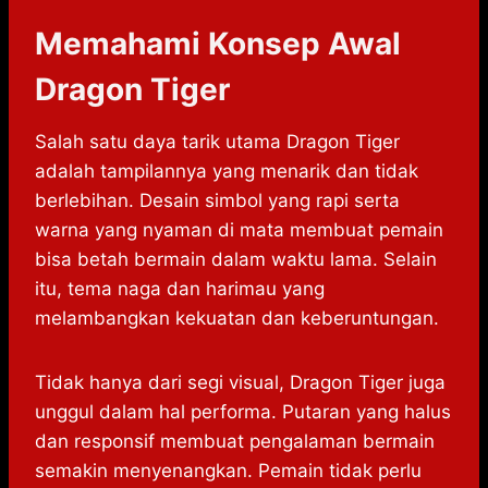
Memahami Konsep Awal
Dragon Tiger
Salah satu daya tarik utama Dragon Tiger
adalah tampilannya yang menarik dan tidak
berlebihan. Desain simbol yang rapi serta
warna yang nyaman di mata membuat pemain
bisa betah bermain dalam waktu lama. Selain
itu, tema naga dan harimau yang
melambangkan kekuatan dan keberuntungan.
Tidak hanya dari segi visual, Dragon Tiger juga
unggul dalam hal performa. Putaran yang halus
dan responsif membuat pengalaman bermain
semakin menyenangkan. Pemain tidak perlu