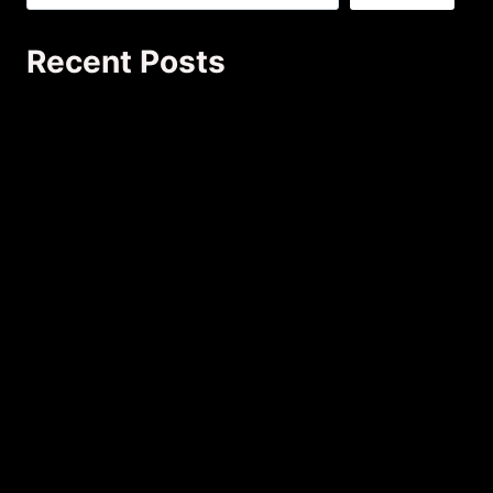
Recent Posts
Slot The Knight King: Strategi Gacor Menang
Maksimal
Slot Mustang Trail: Tips Ampuh Jackpot Besar
Tiap Kali Spin
Slot Frozen Tropics: Rahasia Gacor Agar
Menang Terus
Slot Trees Of Treasure: Tips Mudah Menang &
Raih Maxwin
Slot The Alter Ego: Cara Dapat Jackpot Besar