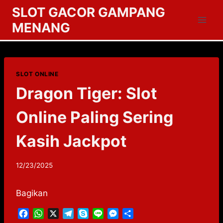
Skip
SLOT GACOR GAMPANG
to
MENANG
content
SLOT ONLINE
Dragon Tiger: Slot
Online Paling Sering
Kasih Jackpot
12/23/2025
Bagikan
F
W
X
T
S
L
M
S