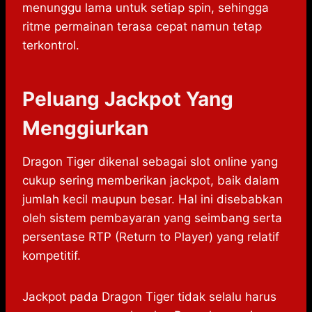
menunggu lama untuk setiap spin, sehingga
ritme permainan terasa cepat namun tetap
terkontrol.
Peluang Jackpot Yang
Menggiurkan
Dragon Tiger dikenal sebagai slot online yang
cukup sering memberikan jackpot, baik dalam
jumlah kecil maupun besar. Hal ini disebabkan
oleh sistem pembayaran yang seimbang serta
persentase RTP (Return to Player) yang relatif
kompetitif.
Jackpot pada Dragon Tiger tidak selalu harus