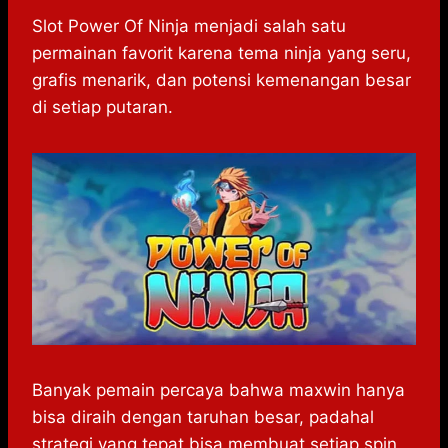
a
h
e
k
i
e
h
c
a
l
y
n
s
a
Slot Power Of Ninja menjadi salah satu
e
t
e
p
e
s
r
permainan favorit karena tema ninja yang seru,
b
s
g
e
e
e
grafis menarik, dan potensi kemenangan besar
o
A
r
n
di setiap putaran.
o
p
a
g
k
p
m
e
r
Banyak pemain percaya bahwa maxwin hanya
bisa diraih dengan taruhan besar, padahal
strategi yang tepat bisa membuat setiap spin