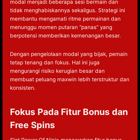
modal menjadi beberapa sesi bermain dan
tidak menghabiskannya sekaligus. Strategi ini
membantu mengamati ritme permainan dan
menunggu momen putaran “panas” yang
berpotensi memberikan kemenangan besar.
Dengan pengelolaan modal yang bijak, pemain
tetap tenang dan fokus. Hal ini juga
mengurangi risiko kerugian besar dan
membuat peluang maxwin lebih terstruktur dan
konsisten.
Fokus Pada Fitur Bonus dan
Free Spins