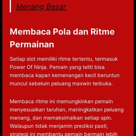
Menang Besar
Membaca Pola dan Ritme
Permainan
Setiap slot memiliki ritme tertentu, termasuk
Power Of Ninja. Pemain yang teliti bisa
membaca kapan kemenangan kecil beruntun
muncul sebelum peluang maxwin terbuka.
Membaca ritme ini memungkinkan pemain
menyesuaikan taruhan, meningkatkan peluang
menang, dan memaksimalkan setiap spin.
Walaupun tidak menjamin prediksi pasti,
strategi ini membantu pemain bermain lebih