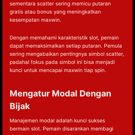
sementara scatter sering memicu putaran
gratis atau bonus yang meningkatkan
kesempatan maxwin.
Dengan memahami karakteristik slot, pemain
dapat memaksimalkan setiap putaran. Pemula
sering mengabaikan pentingnya simbol scatter,
padahal fokus pada simbol ini bisa menjadi
kunci untuk mencapai maxwin tiap spin.
Mengatur Modal Dengan
Bijak
Manajemen modal adalah kunci sukses
bermain slot. Pemain disarankan membagi