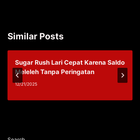
Similar Posts
Sugar Rush Lari Cepat Karena Saldo
Meleleh Tanpa Peringatan
12/21/2025
Search