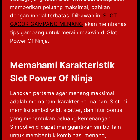
memberikan peluang maksimal, bahkan
dengan modal terbatas. Dibawah ini
SLOT
GACOR GAMPANG MENANG
akan membahas
tips gampang untuk meraih maxwin di Slot
Power Of Ninja.
Memahami Karakteristik
Slot Power Of Ninja
Langkah pertama agar menang maksimal
adalah memahami karakter permainan. Slot ini
memiliki simbol wild, scatter, dan fitur bonus
yang menentukan peluang kemenangan.
Simbol wild dapat menggantikan simbol lain
untuk membentuk kombinasi menang,