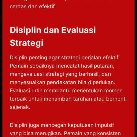
cerdas dan efektif.
Disiplin dan Evaluasi
Strategi
Disiplin penting agar strategi berjalan efektif.
Pemain sebaiknya mencatat hasil putaran,
mengevaluasi strategi yang berhasil, dan
menyesuaikan pendekatan bila diperlukan.
Evaluasi rutin membantu menentukan momen
terbaik untuk menambah taruhan atau berhenti
sejenak.
Disiplin juga mencegah keputusan impulsif
yang bisa merugikan. Pemain yang konsisten