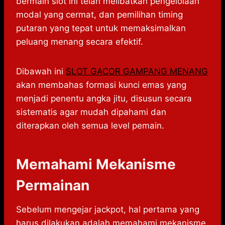
bermain slot ini telah melibatkan pengelolaan
modal yang cermat, dan pemilihan timing
putaran yang tepat untuk memaksimalkan
peluang menang secara efektif.
Dibawah
ini
SLOT GACOR GAMPANG MENANG
akan
membahas
formasi
kunci
emas
yang
menjadi
penentu
angka
jitu
,
disusun
secara
sistematis
agar
mudah
dipahami
dan
diterapkan
oleh
semua
level
pemain
.
Memahami Mekanisme
Permainan
Sebelum mengejar jackpot, hal pertama yang
harus dilakukan adalah memahami mekanisme