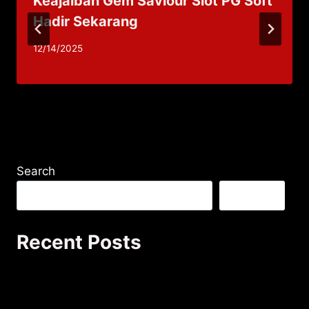
Keajaiban Gem Saviour Slot PG Soft
Hadir Sekarang
12/14/2025
Search
Search
Recent Posts
Slot The Knight King: Strategi Gacor Menang
Maksimal