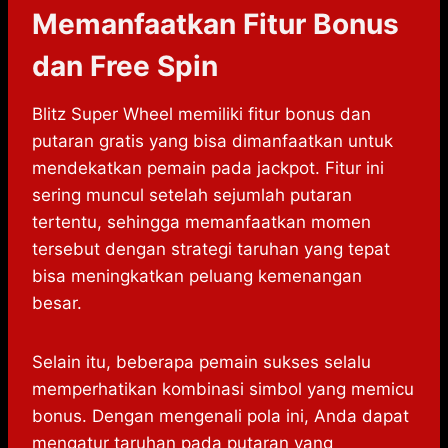
Memanfaatkan Fitur Bonus
dan Free Spin
Blitz Super Wheel memiliki fitur bonus dan
putaran gratis yang bisa dimanfaatkan untuk
mendekatkan pemain pada jackpot. Fitur ini
sering muncul setelah sejumlah putaran
tertentu, sehingga memanfaatkan momen
tersebut dengan strategi taruhan yang tepat
bisa meningkatkan peluang kemenangan
besar.
Selain itu, beberapa pemain sukses selalu
memperhatikan kombinasi simbol yang memicu
bonus. Dengan mengenali pola ini, Anda dapat
mengatur taruhan pada putaran yang