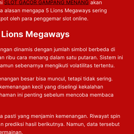
ni
SLOT GACOR GAMPANG MENANG
akan
rta alasan mengapa 5 Lions Megaways sering
pot oleh para penggemar slot online.
5 Lions Megaways
ngan dinamis dengan jumlah simbol berbeda di
san ribu cara menang dalam satu putaran. Sistem ini
namun sebenarnya mengikuti volatilitas tertentu.
emenangan besar bisa muncul, tetapi tidak sering.
kemenangan kecil yang diselingi kekalahan
ahaman ini penting sebelum mencoba membaca
la pasti yang menjamin kemenangan. Riwayat spin
 prediksi hasil berikutnya. Namun, data tersebut
permainan.