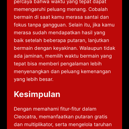
percaya bahwa waktu yang tepat dapat
memengaruhi peluang menang. Cobalah
bermain di saat kamu merasa santai dan
fokus tanpa gangguan. Selain itu, jika kamu
merasa sudah mendapatkan hasil yang
baik setelah beberapa putaran, lanjutkan
bermain dengan keyakinan. Walaupun tidak
ada jaminan, memilih waktu bermain yang
tepat bisa memberi pengalaman lebih
menyenangkan dan peluang kemenangan
yang lebih besar.
Kesimpulan
Dengan memahami fitur-fitur dalam
Cleocatra, memanfaatkan putaran gratis
dan multiplikator, serta mengelola taruhan