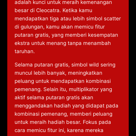
adalah kunci untuk meraih kemenangan
besar di Cleocatra. Ketika kamu
mendapatkan tiga atau lebih simbol scatter
di gulungan, kamu akan memicu fitur
putaran gratis, yang memberi kesempatan
ekstra untuk menang tanpa menambah
taruhan.
Selama putaran gratis, simbol wild sering
muncul lebih banyak, meningkatkan
peluang untuk mendapatkan kombinasi
pemenang. Selain itu, multiplikator yang
aktif selama putaran gratis akan
menggandakan hadiah yang didapat pada
kombinasi pemenang, memberi peluang
untuk meraih hadiah besar. Fokus pada
cara memicu fitur ini, karena mereka