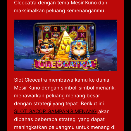
Cleocatra dengan tema Mesir Kuno dan
maksimalkan peluang kemenanganmu.
Slot Cleocatra membawa kamu ke dunia
Mesir Kuno dengan simbol-simbol menarik,
menawarkan peluang menang besar
dengan strategi yang tepat. Berikut ini
SLOT GACOR GAMPANG MENANG
akan
dibahas beberapa strategi yang dapat
meningkatkan peluangmu untuk menang di