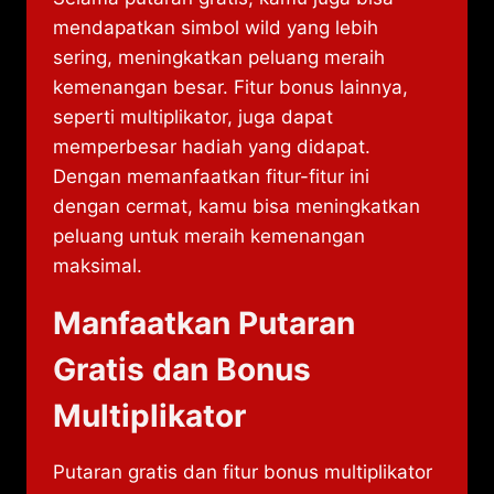
mendapatkan simbol wild yang lebih
sering, meningkatkan peluang meraih
kemenangan besar. Fitur bonus lainnya,
seperti multiplikator, juga dapat
memperbesar hadiah yang didapat.
Dengan memanfaatkan fitur-fitur ini
dengan cermat, kamu bisa meningkatkan
peluang untuk meraih kemenangan
maksimal.
Manfaatkan Putaran
Gratis dan Bonus
Multiplikator
Putaran gratis dan fitur bonus multiplikator