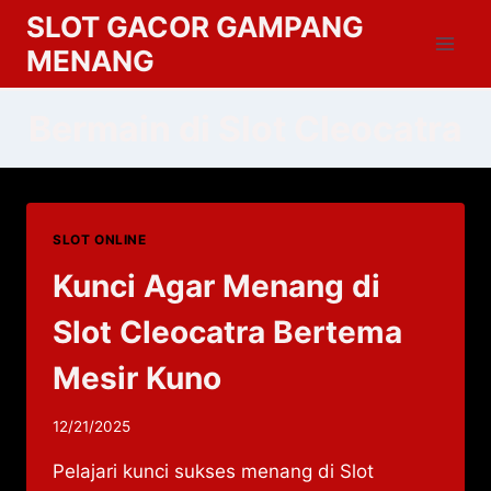
Skip
SLOT GACOR GAMPANG
to
MENANG
content
Bermain di Slot Cleocatra
SLOT ONLINE
Kunci Agar Menang di
Slot Cleocatra Bertema
Mesir Kuno
12/21/2025
Pelajari kunci sukses menang di Slot