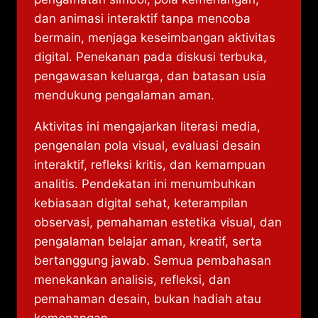
dan animasi interaktif tanpa mencoba
bermain, menjaga keseimbangan aktivitas
digital. Penekanan pada diskusi terbuka,
pengawasan keluarga, dan batasan usia
mendukung pengalaman aman.
Aktivitas ini mengajarkan literasi media,
pengenalan pola visual, evaluasi desain
interaktif, refleksi kritis, dan kemampuan
analitis. Pendekatan ini menumbuhkan
kebiasaan digital sehat, keterampilan
observasi, pemahaman estetika visual, dan
pengalaman belajar aman, kreatif, serta
bertanggung jawab. Semua pembahasan
menekankan analisis, refleksi, dan
pemahaman desain, bukan hadiah atau