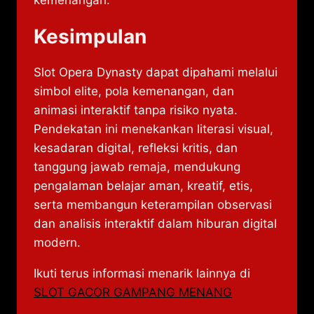
kemenangan.
Kesimpulan
Slot Opera Dynasty dapat dipahami melalui
simbol elite, pola kemenangan, dan
animasi interaktif tanpa risiko nyata.
Pendekatan ini menekankan literasi visual,
kesadaran digital, refleksi kritis, dan
tanggung jawab remaja, mendukung
pengalaman belajar aman, kreatif, etis,
serta membangun keterampilan observasi
dan analisis interaktif dalam hiburan digital
modern.
Ikuti terus informasi menarik lainnya di
SLOT GACOR GAMPANG MENANG