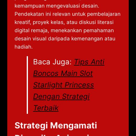
kemampuan mengevaluasi desain.
Pendekatan ini relevan untuk pembelajaran
kreatif, proyek kelas, atau diskusi literasi
digital remaja, menekankan pemahaman
desain visual daripada kemenangan atau
hadiah.
Baca Juga:
Tips Anti
Boncos Main Slot
Starlight Princess
Dengan Strategi
Terbaik
Strategi Mengamati