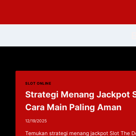
Skip
to
content
SLOT ONLINE
Strategi Menang Jackpot 
Cara Main Paling Aman
12/19/2025
Temukan strategi menang jackpot Slot The 