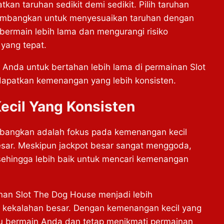
an taruhan sedikit demi sedikit. Pilih taruhan
imbangkan untuk menyesuaikan taruhan dengan
n bermain lebih lama dan mengurangi risiko
 yang tepat.
Anda untuk bertahan lebih lama di permainan Slot
apatkan kemenangan yang lebih konsisten.
cil Yang Konsisten
imbangkan adalah fokus pada kemenangan kecil
esar. Meskipun jackpot besar sangat menggoda,
sehingga lebih baik untuk mencari kemenangan
nan Slot The Dog House menjadi lebih
o kekalahan besar. Dengan kemenangan kecil yang
u bermain Anda dan tetap menikmati permainan