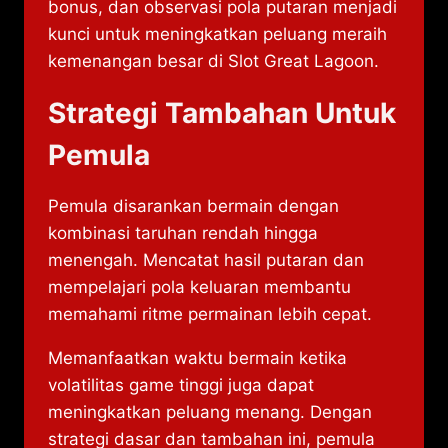
bonus, dan observasi pola putaran menjadi
kunci untuk meningkatkan peluang meraih
kemenangan besar di Slot Great Lagoon.
Strategi Tambahan Untuk
Pemula
Pemula disarankan bermain dengan
kombinasi taruhan rendah hingga
menengah. Mencatat hasil putaran dan
mempelajari pola keluaran membantu
memahami ritme permainan lebih cepat.
Memanfaatkan waktu bermain ketika
volatilitas game tinggi juga dapat
meningkatkan peluang menang. Dengan
strategi dasar dan tambahan ini, pemula