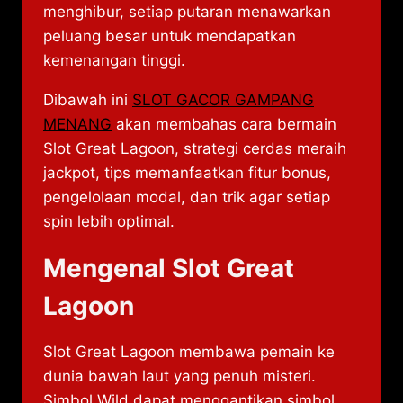
menghibur, setiap putaran menawarkan
peluang besar untuk mendapatkan
kemenangan tinggi.
Dibawah ini
SLOT GACOR GAMPANG
MENANG
akan membahas cara bermain
Slot Great Lagoon, strategi cerdas meraih
jackpot, tips memanfaatkan fitur bonus,
pengelolaan modal, dan trik agar setiap
spin lebih optimal.
Mengenal Slot Great
Lagoon
Slot Great Lagoon membawa pemain ke
dunia bawah laut yang penuh misteri.
Simbol Wild dapat menggantikan simbol