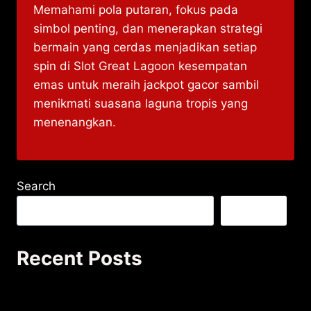
Memahami pola putaran, fokus pada
simbol penting, dan menerapkan strategi
bermain yang cerdas menjadikan setiap
spin di Slot Great Lagoon kesempatan
emas untuk meraih jackpot gacor sambil
menikmati suasana laguna tropis yang
menenangkan.
Search
Search
Recent Posts
Slot The Knight King: Strategi Gacor Menang