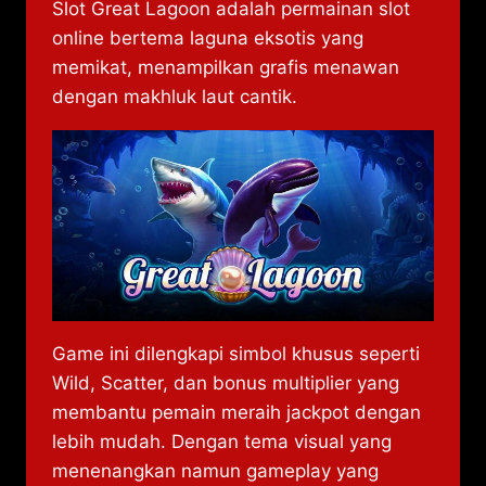
Slot Great Lagoon adalah permainan slot
online bertema laguna eksotis yang
memikat, menampilkan grafis menawan
dengan makhluk laut cantik.
Game ini dilengkapi simbol khusus seperti
Wild, Scatter, dan bonus multiplier yang
membantu pemain meraih jackpot dengan
lebih mudah. Dengan tema visual yang
menenangkan namun gameplay yang