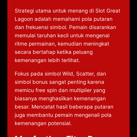
Strategi utama untuk menang di Slot Great
Lagoon adalah memahami pola putaran
dan frekuensi simbol. Pemain disarankan
memulai taruhan kecil untuk mengenal
ritme permainan, kemudian meningkat
secara bertahap ketika peluang
kemenangan lebih terlihat.
Fokus pada simbol Wild, Scatter, dan
simbol bonus sangat penting karena
memicu free spin dan multiplier yang
biasanya menghasilkan kemenangan
besar. Mencatat hasil beberapa putaran
juga membantu pemain mengenali pola
kemenangan potensial.