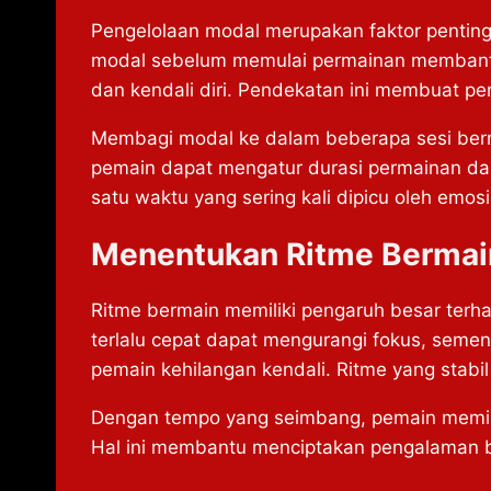
Pengelolaan modal merupakan faktor pentin
modal sebelum memulai permainan membant
dan kendali diri. Pendekatan ini membuat p
Membagi modal ke dalam beberapa sesi berma
pemain dapat mengatur durasi permainan da
satu waktu yang sering kali dipicu oleh emosi
Menentukan Ritme Bermai
Ritme bermain memiliki pengaruh besar terha
terlalu cepat dapat mengurangi fokus, semen
pemain kehilangan kendali. Ritme yang stabil
Dengan tempo yang seimbang, pemain memili
Hal ini membantu menciptakan pengalaman be