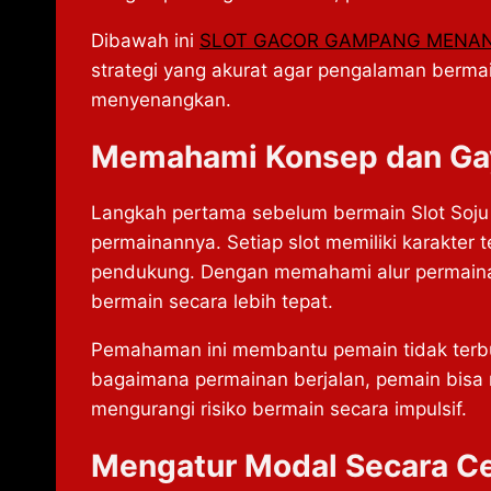
Dibawah ini
SLOT GACOR GAMPANG MENA
strategi yang akurat agar pengalaman bermai
menyenangkan.
Memahami Konsep dan Ga
Langkah pertama sebelum bermain Slot So
permainannya. Setiap slot memiliki karakter te
pendukung. Dengan memahami alur permaina
bermain secara lebih tepat.
Pemahaman ini membantu pemain tidak terb
bagaimana permainan berjalan, pemain bisa 
mengurangi risiko bermain secara impulsif.
Mengatur Modal Secara C