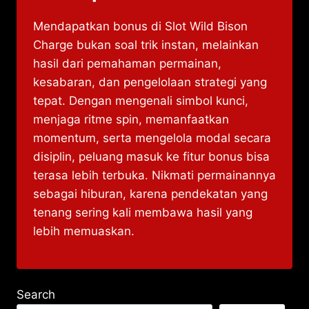
Mendapatkan bonus di Slot Wild Bison
Charge bukan soal trik instan, melainkan
hasil dari pemahaman permainan,
kesabaran, dan pengelolaan strategi yang
tepat. Dengan mengenali simbol kunci,
menjaga ritme spin, memanfaatkan
momentum, serta mengelola modal secara
disiplin, peluang masuk ke fitur bonus bisa
terasa lebih terbuka. Nikmati permainannya
sebagai hiburan, karena pendekatan yang
tenang sering kali membawa hasil yang
lebih memuaskan.
Search