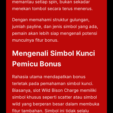
memantau setiap spin, bukan sekadar
menekan tombol secara terus menerus.
Dengan memahami struktur gulungan,
jumlah payline, dan jenis simbol yang ada,
pemain akan lebih siap mengenali potensi
munculnya fitur bonus.
Mengenali Simbol Kunci
Pemicu Bonus
Rahasia utama mendapatkan bonus
terletak pada pemahaman simbol kunci.
Biasanya, slot Wild Bison Charge memiliki
simbol khusus seperti scatter atau simbol
wild yang berperan besar dalam membuka
fitur tambahan. Simbol ini tidak selalu