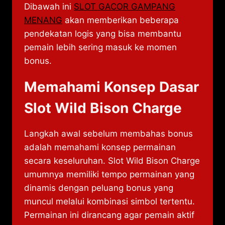
Dibawah ini
SLOT GACOR GAMPANG
MENANG
akan memberikan beberapa
pendekatan logis yang bisa membantu
pemain lebih sering masuk ke momen
bonus.
Memahami Konsep Dasar
Slot Wild Bison Charge
Langkah awal sebelum membahas bonus
adalah memahami konsep permainan
secara keseluruhan. Slot Wild Bison Charge
umumnya memiliki tempo permainan yang
dinamis dengan peluang bonus yang
muncul melalui kombinasi simbol tertentu.
Permainan ini dirancang agar pemain aktif