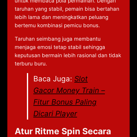
untuk membaca pola permainan. Dengan
taruhan yang stabil, pemain bisa bertahan
lebih lama dan meningkatkan peluang
bertemu kombinasi pemicu bonus.
Taruhan seimbang juga membantu
menjaga emosi tetap stabil sehingga
keputusan bermain lebih rasional dan tidak
terburu buru.
Baca Juga:
Slot
Gacor Money Train –
Fitur Bonus Paling
Dicari Player
Atur Ritme Spin Secara