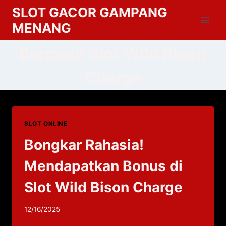
Skip
SLOT GACOR GAMPANG
to
MENANG
content
Bermain Slot Wild Bison
Charge
SLOT ONLINE
Bongkar Rahasia!
Mendapatkan Bonus di
Slot Wild Bison Charge
12/16/2025