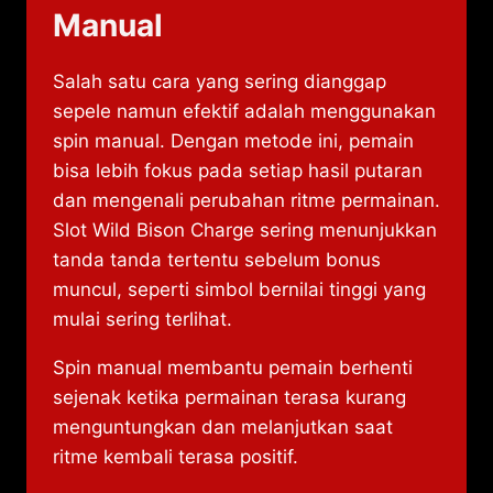
Manual
Salah satu cara yang sering dianggap
sepele namun efektif adalah menggunakan
spin manual. Dengan metode ini, pemain
bisa lebih fokus pada setiap hasil putaran
dan mengenali perubahan ritme permainan.
Slot Wild Bison Charge sering menunjukkan
tanda tanda tertentu sebelum bonus
muncul, seperti simbol bernilai tinggi yang
mulai sering terlihat.
Spin manual membantu pemain berhenti
sejenak ketika permainan terasa kurang
menguntungkan dan melanjutkan saat
ritme kembali terasa positif.