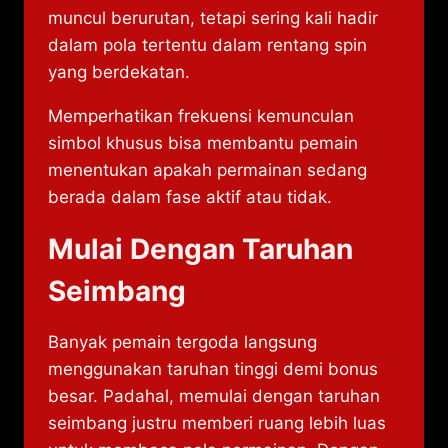
muncul berurutan, tetapi sering kali hadir
dalam pola tertentu dalam rentang spin
yang berdekatan.
Memperhatikan frekuensi kemunculan
simbol khusus bisa membantu pemain
menentukan apakah permainan sedang
berada dalam fase aktif atau tidak.
Mulai Dengan Taruhan
Seimbang
Banyak pemain tergoda langsung
menggunakan taruhan tinggi demi bonus
besar. Padahal, memulai dengan taruhan
seimbang justru memberi ruang lebih luas