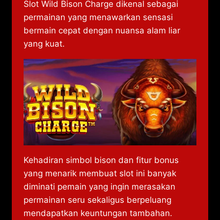
Slot Wild Bison Charge dikenal sebagai
permainan yang menawarkan sensasi
bermain cepat dengan nuansa alam liar
yang kuat.
Kehadiran simbol bison dan fitur bonus
yang menarik membuat slot ini banyak
diminati pemain yang ingin merasakan
permainan seru sekaligus berpeluang
mendapatkan keuntungan tambahan.