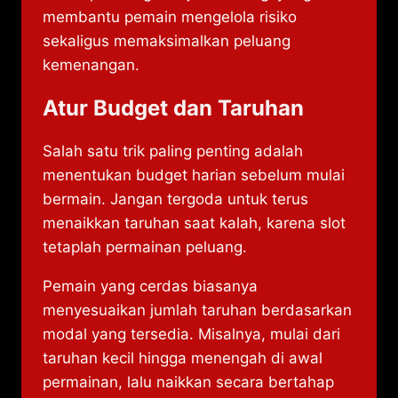
membantu pemain mengelola risiko
sekaligus memaksimalkan peluang
kemenangan.
Atur Budget dan Taruhan
Salah satu trik paling penting adalah
menentukan budget harian sebelum mulai
bermain. Jangan tergoda untuk terus
menaikkan taruhan saat kalah, karena slot
tetaplah permainan peluang.
Pemain yang cerdas biasanya
menyesuaikan jumlah taruhan berdasarkan
modal yang tersedia. Misalnya, mulai dari
taruhan kecil hingga menengah di awal
permainan, lalu naikkan secara bertahap