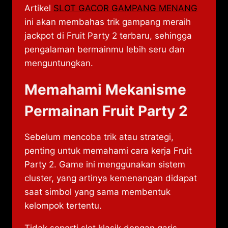
Artikel
SLOT GACOR GAMPANG MENANG
ini akan membahas trik gampang meraih
jackpot di Fruit Party 2 terbaru, sehingga
pengalaman bermainmu lebih seru dan
menguntungkan.
Memahami Mekanisme
Permainan Fruit Party 2
Sebelum mencoba trik atau strategi,
penting untuk memahami cara kerja Fruit
Party 2. Game ini menggunakan sistem
cluster, yang artinya kemenangan didapat
saat simbol yang sama membentuk
kelompok tertentu.