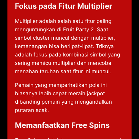
Fokus pada Fitur Multiplier
Multiplier adalah salah satu fitur paling
menguntungkan di Fruit Party 2. Saat
simbol cluster muncul dengan multiplier,
kemenangan bisa berlipat-lipat. Triknya
adalah fokus pada kombinasi simbol yang
sering memicu multiplier dan mencoba
menahan taruhan saat fitur ini muncul.
Pemain yang memperhatikan pola ini
biasanya lebih cepat meraih jackpot
dibanding pemain yang mengandalkan
putaran acak.
Memanfaatkan Free Spins