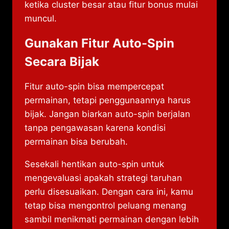
ketika cluster besar atau fitur bonus mulai
muncul.
Gunakan Fitur Auto-Spin
Secara Bijak
Fitur auto-spin bisa mempercepat
permainan, tetapi penggunaannya harus
bijak. Jangan biarkan auto-spin berjalan
tanpa pengawasan karena kondisi
permainan bisa berubah.
Sesekali hentikan auto-spin untuk
mengevaluasi apakah strategi taruhan
perlu disesuaikan. Dengan cara ini, kamu
tetap bisa mengontrol peluang menang
sambil menikmati permainan dengan lebih