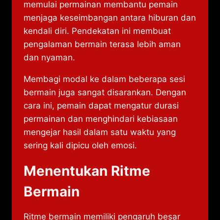
memulai permainan membantu pemain
menjaga keseimbangan antara hiburan dan
kendali diri. Pendekatan ini membuat
pengalaman bermain terasa lebih aman
dan nyaman.
Membagi modal ke dalam beberapa sesi
bermain juga sangat disarankan. Dengan
cara ini, pemain dapat mengatur durasi
permainan dan menghindari kebiasaan
mengejar hasil dalam satu waktu yang
sering kali dipicu oleh emosi.
Menentukan Ritme
Bermain
Ritme bermain memiliki pengaruh besar