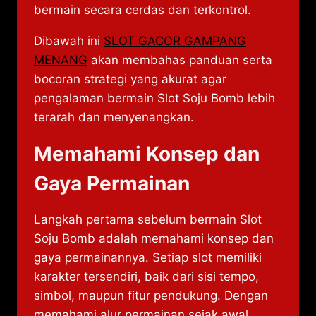
bermain secara cerdas dan terkontrol.
Dibawah ini
SLOT GACOR GAMPANG
MENANG
akan membahas panduan serta
bocoran strategi yang akurat agar
pengalaman bermain Slot Soju Bomb lebih
terarah dan menyenangkan.
Memahami Konsep dan
Gaya Permainan
Langkah pertama sebelum bermain Slot
Soju Bomb adalah memahami konsep dan
gaya permainannya. Setiap slot memiliki
karakter tersendiri, baik dari sisi tempo,
simbol, maupun fitur pendukung. Dengan
memahami alur permainan sejak awal,