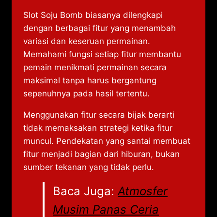
Slot Soju Bomb biasanya dilengkapi
dengan berbagai fitur yang menambah
variasi dan keseruan permainan.
Memahami fungsi setiap fitur membantu
pemain menikmati permainan secara
maksimal tanpa harus bergantung
sepenuhnya pada hasil tertentu.
Menggunakan fitur secara bijak berarti
tidak memaksakan strategi ketika fitur
muncul. Pendekatan yang santai membuat
fitur menjadi bagian dari hiburan, bukan
sumber tekanan yang tidak perlu.
Baca Juga:
Atmosfer
Musim Panas Ceria