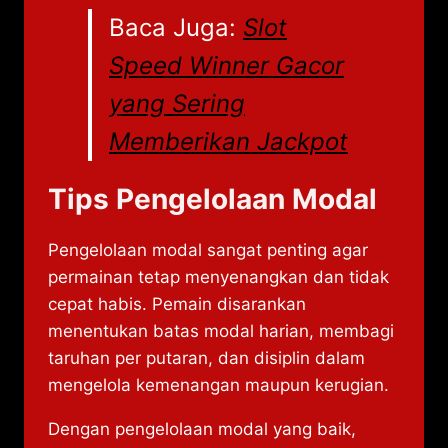
Baca Juga:
Slot
Speed Winner Gacor
yang Sering
Memberikan Jackpot
Tips Pengelolaan Modal
Pengelolaan modal sangat penting agar
permainan tetap menyenangkan dan tidak
cepat habis. Pemain disarankan
menentukan batas modal harian, membagi
taruhan per putaran, dan disiplin dalam
mengelola kemenangan maupun kerugian.
Dengan pengelolaan modal yang baik,