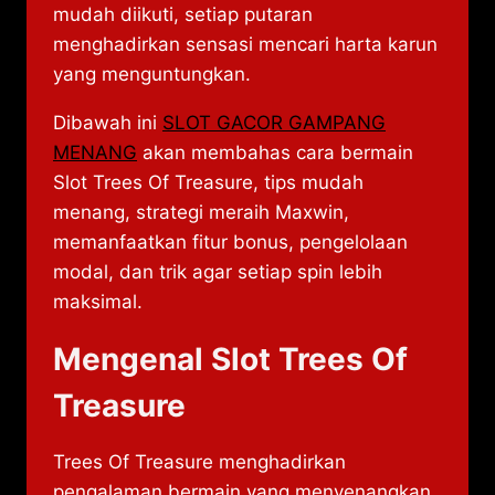
mudah diikuti, setiap putaran
menghadirkan sensasi mencari harta karun
yang menguntungkan.
Dibawah ini
SLOT GACOR GAMPANG
MENANG
akan membahas cara bermain
Slot Trees Of Treasure, tips mudah
menang, strategi meraih Maxwin,
memanfaatkan fitur bonus, pengelolaan
modal, dan trik agar setiap spin lebih
maksimal.
Mengenal Slot Trees Of
Treasure
Trees Of Treasure menghadirkan
pengalaman bermain yang menyenangkan