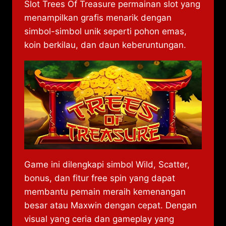
Slot Trees Of Treasure permainan slot yang
menampilkan grafis menarik dengan
simbol-simbol unik seperti pohon emas,
koin berkilau, dan daun keberuntungan.
Game ini dilengkapi simbol Wild, Scatter,
bonus, dan fitur free spin yang dapat
membantu pemain meraih kemenangan
besar atau Maxwin dengan cepat. Dengan
visual yang ceria dan gameplay yang