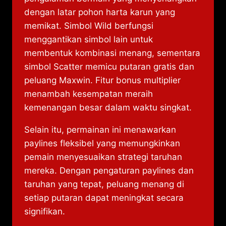
dengan latar pohon harta karun yang
memikat. Simbol Wild berfungsi
menggantikan simbol lain untuk
membentuk kombinasi menang, sementara
simbol Scatter memicu putaran gratis dan
peluang Maxwin. Fitur bonus multiplier
menambah kesempatan meraih
kemenangan besar dalam waktu singkat.
Selain itu, permainan ini menawarkan
paylines fleksibel yang memungkinkan
pemain menyesuaikan strategi taruhan
mereka. Dengan pengaturan paylines dan
taruhan yang tepat, peluang menang di
setiap putaran dapat meningkat secara
signifikan.