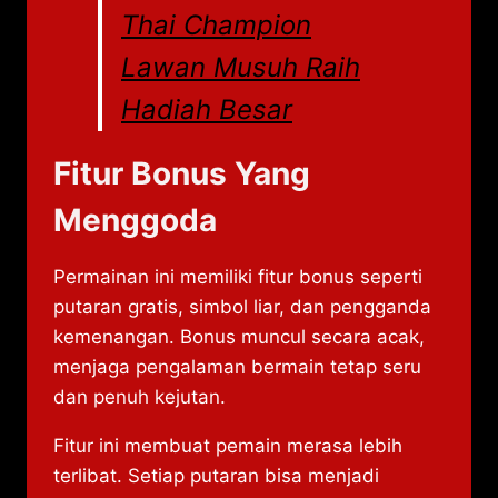
Thai Champion
Lawan Musuh Raih
Hadiah Besar
Fitur Bonus Yang
Menggoda
Permainan ini memiliki fitur bonus seperti
putaran gratis, simbol liar, dan pengganda
kemenangan. Bonus muncul secara acak,
menjaga pengalaman bermain tetap seru
dan penuh kejutan.
Fitur ini membuat pemain merasa lebih
terlibat. Setiap putaran bisa menjadi