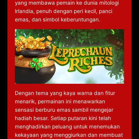
yang membawa pemain ke dunia mitologi
Irlandia, penuh dengan peri kecil, panci
emas, dan simbol keberuntungan.
Dengan tema yang kaya warna dan fitur
menarik, permainan ini menawarkan
sensasi berburu emas sambil mengejar
hadiah besar. Setiap putaran kini telah
menghadirkan peluang untuk menemukan
kekayaan yang menggiurkan dan membuat