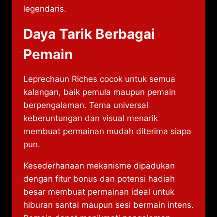
legendaris.
Daya Tarik Berbagai
Pemain
Leprechaun Riches cocok untuk semua
kalangan, baik pemula maupun pemain
berpengalaman. Tema universal
keberuntungan dan visual menarik
membuat permainan mudah diterima siapa
pun.
Kesederhanaan mekanisme dipadukan
dengan fitur bonus dan potensi hadiah
besar membuat permainan ideal untuk
hiburan santai maupun sesi bermain intens.