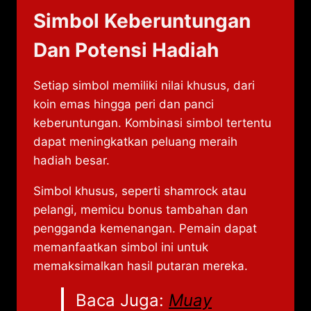
Simbol Keberuntungan
Dan Potensi Hadiah
Setiap simbol memiliki nilai khusus, dari
koin emas hingga peri dan panci
keberuntungan. Kombinasi simbol tertentu
dapat meningkatkan peluang meraih
hadiah besar.
Simbol khusus, seperti shamrock atau
pelangi, memicu bonus tambahan dan
pengganda kemenangan. Pemain dapat
memanfaatkan simbol ini untuk
memaksimalkan hasil putaran mereka.
Baca Juga:
Muay