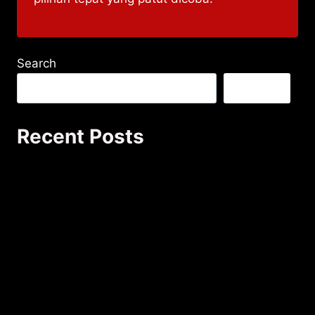
Search
Search
Recent Posts
Slot The Knight King: Strategi Gacor Menang
Maksimal
Slot Mustang Trail: Tips Ampuh Jackpot Besar
Tiap Kali Spin
Slot Frozen Tropics: Rahasia Gacor Agar
Menang Terus