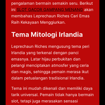
pengalaman bermain semakin seru. Berikut
ini
SLOT GACOR GAMPANG MENANG
akan
membahas Leprechaun Riches Cari Emas
Raih Kekayaan Menggiurkan.
Tema Mitologi Irlandia
Leprechaun Riches mengusung tema peri
Irlandia yang terkenal dengan panci
emasnya. Latar hijau perbukitan dan
pelangi menciptakan atmosfer yang ceria
dan magis, sehingga pemain merasa ikut
dalam petualangan tradisional Irlandia.
Tema ini mudah dikenali dan memiliki daya
tarik universal. Pemain tidak hanya bermain
slot, tetapi juga merasakan sensasi