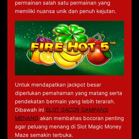
permainan salah satu permainan yang
memiliki nuansa unik dan penuh kejutan.
Untuk mendapatkan jackpot besar
diperlukan pemahaman yang matang serta
pendekatan bermain yang lebih terarah.
Dibawah ini
SLOT GACOR GAMPANG
MENANG
akan membahas bocoran penting
agar peluang menang di Slot Magic Money
Maze semakin terbuka.