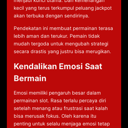
menjadi kunci utama. Dari kemenangan
kecil yang terus terkumpul peluang jackpot
akan terbuka dengan sendirinya.
Pendekatan ini membuat permainan terasa
lebih aman dan terukur. Pemain tidak
mudah tergoda untuk mengubah strategi
secara drastis yang justru bisa merugikan.
Kendalikan Emosi Saat
Bermain
Emosi memiliki pengaruh besar dalam
permainan slot. Rasa terlalu percaya diri
setelah menang atau frustrasi saat kalah
bisa merusak fokus. Oleh karena itu
penting untuk selalu menjaga emosi tetap