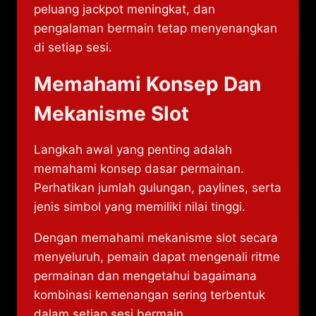
peluang jackpot meningkat, dan
pengalaman bermain tetap menyenangkan
di setiap sesi.
Memahami Konsep Dan
Mekanisme Slot
Langkah awal yang penting adalah
memahami konsep dasar permainan.
Perhatikan jumlah gulungan, paylines, serta
jenis simbol yang memiliki nilai tinggi.
Dengan memahami mekanisme slot secara
menyeluruh, pemain dapat mengenali ritme
permainan dan mengetahui bagaimana
kombinasi kemenangan sering terbentuk
dalam setiap sesi bermain.