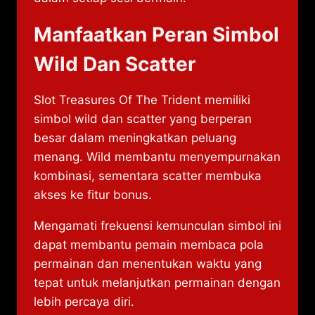
Manfaatkan Peran Simbol
Wild Dan Scatter
Slot Treasures Of The Trident memiliki
simbol wild dan scatter yang berperan
besar dalam meningkatkan peluang
menang. Wild membantu menyempurnakan
kombinasi, sementara scatter membuka
akses ke fitur bonus.
Mengamati frekuensi kemunculan simbol ini
dapat membantu pemain membaca pola
permainan dan menentukan waktu yang
tepat untuk melanjutkan permainan dengan
lebih percaya diri.