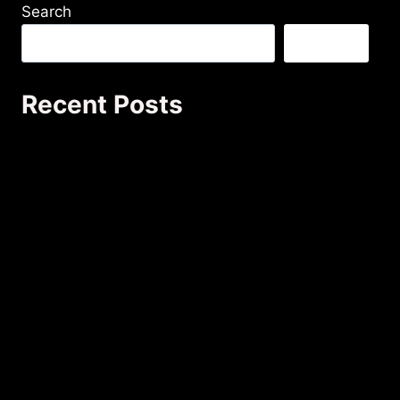
Search
Search
Recent Posts
Slot The Knight King: Strategi Gacor Menang
Maksimal
Slot Mustang Trail: Tips Ampuh Jackpot Besar
Tiap Kali Spin
Slot Frozen Tropics: Rahasia Gacor Agar
Menang Terus
Slot Trees Of Treasure: Tips Mudah Menang &
Raih Maxwin