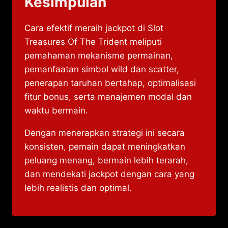
Kesimpulan
Cara efektif meraih jackpot di Slot
Treasures Of The Trident meliputi
pemahaman mekanisme permainan,
pemanfaatan simbol wild dan scatter,
penerapan taruhan bertahap, optimalisasi
fitur bonus, serta manajemen modal dan
waktu bermain.
Dengan menerapkan strategi ini secara
konsisten, pemain dapat meningkatkan
peluang menang, bermain lebih terarah,
dan mendekati jackpot dengan cara yang
lebih realistis dan optimal.