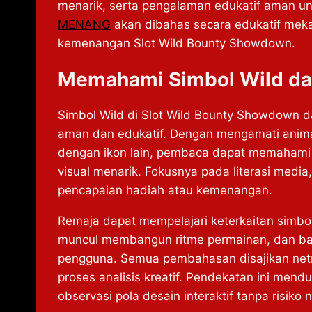
menarik, serta pengalaman edukatif aman unt
MENANG
akan dibahas secara edukatif mekani
kemenangan Slot Wild Bounty Showdown.
Memahami Simbol Wild dan
Simbol Wild di Slot Wild Bounty Showdown da
aman dan edukatif. Dengan mengamati animas
dengan ikon lain, pembaca dapat memahami
visual menarik. Fokusnya pada literasi media,
pencapaian hadiah atau kemenangan.
Remaja dapat mempelajari keterkaitan simbo
muncul membangun ritme permainan, dan ba
pengguna. Semua pembahasan disajikan net
proses analisis kreatif. Pendekatan ini menduku
observasi pola desain interaktif tanpa risiko 