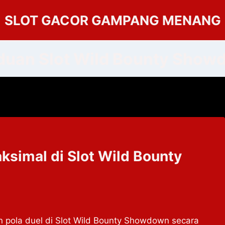
SLOT GACOR GAMPANG MENANG
duan Slot Wild Bounty Show
ksimal di Slot Wild Bounty
 pola duel di Slot Wild Bounty Showdown secara