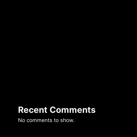
Slot Mustang Trail: Tips Ampuh
Jackpot Besar Tiap Kali Spin
Slot Frozen Tropics: Rahasia Gacor
Agar Menang Terus
Slot Trees Of Treasure: Tips Mudah
Menang & Raih Maxwin
Slot The Alter Ego: Cara Dapat
Jackpot Besar Dengan Modal Receh
Recent Comments
No comments to show.