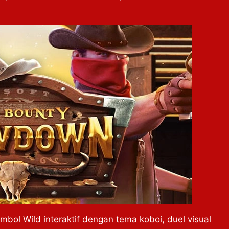
ol Wild interaktif dengan tema koboi, duel visual