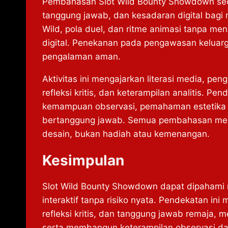
Pembahasan Slot Wild Bounty Showdown se
tanggung jawab, dan kesadaran digital bagi
Wild, pola duel, dan ritme animasi tanpa m
digital. Penekanan pada pengawasan keluarg
pengalaman aman.
Aktivitas ini mengajarkan literasi media, peng
refleksi kritis, dan keterampilan analitis. P
kemampuan observasi, pemahaman estetika vi
bertanggung jawab. Semua pembahasan mene
desain, bukan hadiah atau kemenangan.
Kesimpulan
Slot Wild Bounty Showdown dapat dipahami me
interaktif tanpa risiko nyata. Pendekatan ini 
refleksi kritis, dan tanggung jawab remaja, 
serta membangun keterampilan observasi dan 