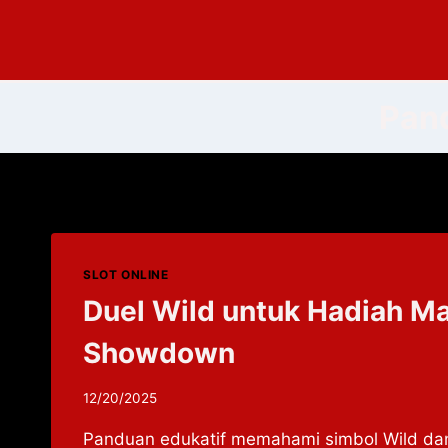
Skip
to
content
Pan
SLOT ONLINE
Duel Wild untuk Hadiah Ma
Showdown
12/20/2025
Panduan edukatif memahami simbol Wild dan