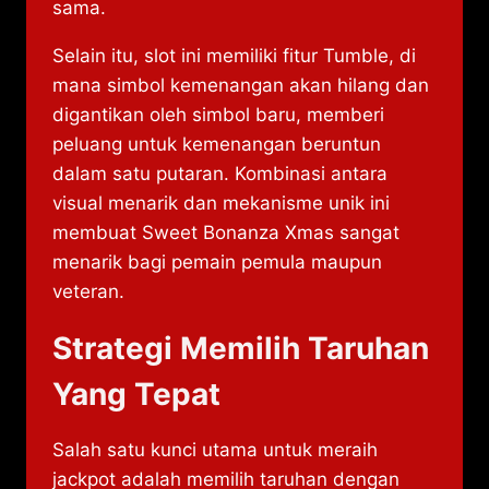
sama.
Selain itu, slot ini memiliki fitur Tumble, di
mana simbol kemenangan akan hilang dan
digantikan oleh simbol baru, memberi
peluang untuk kemenangan beruntun
dalam satu putaran. Kombinasi antara
visual menarik dan mekanisme unik ini
membuat Sweet Bonanza Xmas sangat
menarik bagi pemain pemula maupun
veteran.
Strategi Memilih Taruhan
Yang Tepat
Salah satu kunci utama untuk meraih
jackpot adalah memilih taruhan dengan