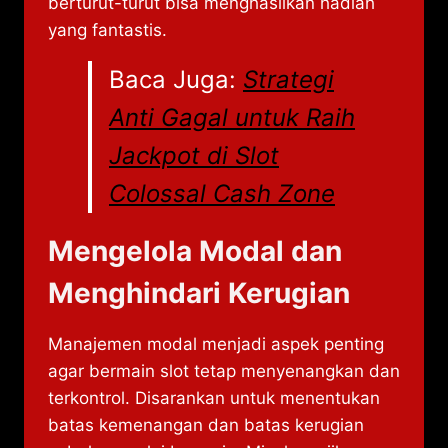
berturut-turut bisa menghasilkan hadiah
yang fantastis.
Baca Juga:
Strategi
Anti Gagal untuk Raih
Jackpot di Slot
Colossal Cash Zone
Mengelola Modal dan
Menghindari Kerugian
Manajemen modal menjadi aspek penting
agar bermain slot tetap menyenangkan dan
terkontrol. Disarankan untuk menentukan
batas kemenangan dan batas kerugian