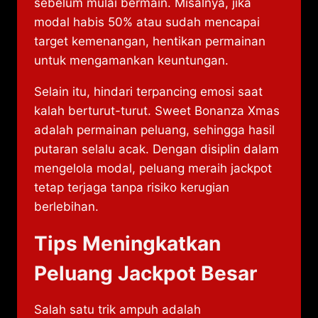
sebelum mulai bermain. Misalnya, jika
modal habis 50% atau sudah mencapai
target kemenangan, hentikan permainan
untuk mengamankan keuntungan.
Selain itu, hindari terpancing emosi saat
kalah berturut-turut. Sweet Bonanza Xmas
adalah permainan peluang, sehingga hasil
putaran selalu acak. Dengan disiplin dalam
mengelola modal, peluang meraih jackpot
tetap terjaga tanpa risiko kerugian
berlebihan.
Tips Meningkatkan
Peluang Jackpot Besar
Salah satu trik ampuh adalah