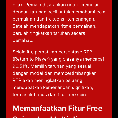
bijak. Pemain disarankan untuk memulai
dengan taruhan kecil untuk memahami pola
permainan dan frekuensi kemenangan.
Setelah mendapatkan ritme permainan,
barulah tingkatkan taruhan secara
bertahap.
Selain itu, perhatikan persentase RTP
(Return to Player) yang biasanya mencapai
96,51%. Memilih taruhan yang sesuai
dengan modal dan mempertimbangkan
RTP akan meningkatkan peluang
mendapatkan kemenangan signifikan,
termasuk bonus dan fitur free spin.
Memanfaatkan Fitur Free