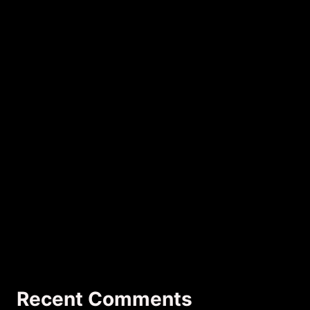
Slot The Knight King: Strategi Gacor Menang
Maksimal
Slot Mustang Trail: Tips Ampuh Jackpot Besar
Tiap Kali Spin
Slot Frozen Tropics: Rahasia Gacor Agar
Menang Terus
Slot Trees Of Treasure: Tips Mudah Menang &
Raih Maxwin
Slot The Alter Ego: Cara Dapat Jackpot Besar
Dengan Modal Receh
Recent Comments