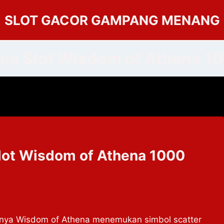
SLOT GACOR GAMPANG MENANG
tus Slot Wisdom of Athena 1
Slot Wisdom of Athena 1000
snya Wisdom of Athena menemukan simbol scatter