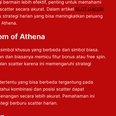
egi bermain lebih efektif, penting untuk memahami
atter secara akurat. Dalam artikel
SLOT GACOR
 strategi harian yang bisa meningkatkan peluang
 Athena.
om of Athena
imbol khusus yang berbeda dari simbol biasa.
an dan biasanya memicu fitur bonus atau free spin.
an scatter karena ini memengaruhi strategi
lai tertentu yang bisa berbeda tergantung pada
ahui kombinasi dan posisi scatter dapat
nangan secara lebih akurat. Pemahaman ini
egi berburu scatter harian.