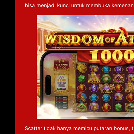
bisa menjadi kunci untuk membuka kemenan
Scatter tidak hanya memicu putaran bonus, 