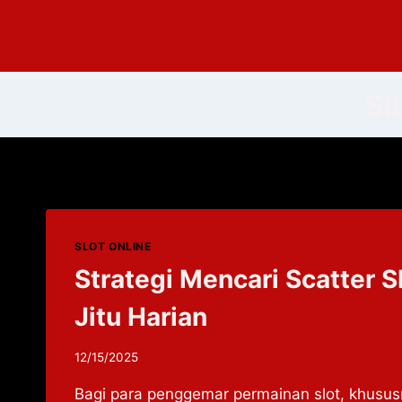
Skip
to
content
Si
SLOT ONLINE
Strategi Mencari Scatter 
Jitu Harian
12/15/2025
Bagi para penggemar permainan slot, khusu