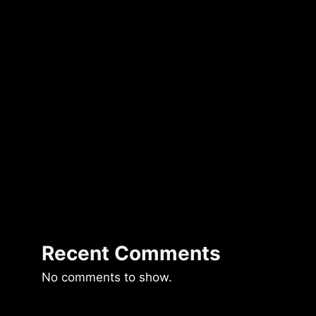
Slot Mustang Trail: Tips Ampuh
Jackpot Besar Tiap Kali Spin
Slot Frozen Tropics: Rahasia Gacor
Agar Menang Terus
Slot Trees Of Treasure: Tips Mudah
Menang & Raih Maxwin
Slot The Alter Ego: Cara Dapat
Jackpot Besar Dengan Modal Receh
Recent Comments
No comments to show.