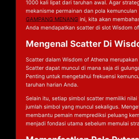
1000 kali lipat dari taruhan awal. Agar strat
mekanisme permainan dan pola kemunculan sc
GAMPANG MENANG
ini, kita akan membahas
Anda mendapatkan scatter di slot Wisdom of
Mengenal Scatter Di Wisd
Scatter dalam Wisdom of Athena merupakan s
Scatter dapat muncul di mana saja di gulung
Penting untuk mengetahui frekuensi kemuncul
taruhan harian Anda.
Selain itu, setiap simbol scatter memiliki ni
jumlah simbol yang muncul sekaligus. Menget
membantu pemain memprediksi peluang keme
menjadi fondasi utama sebelum memulai strat