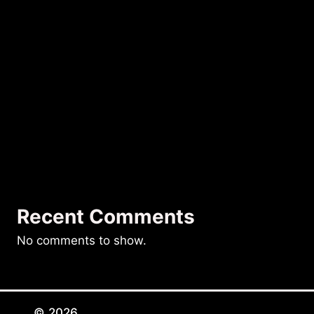
Tiap Kali Spin
Slot Frozen Tropics: Rahasia Gacor Agar
Menang Terus
Slot Trees Of Treasure: Tips Mudah Menang &
Raih Maxwin
Slot The Alter Ego: Cara Dapat Jackpot Besar
Dengan Modal Receh
Recent Comments
No comments to show.
© 2026
SLOT GACOR GAMPANG MENANG