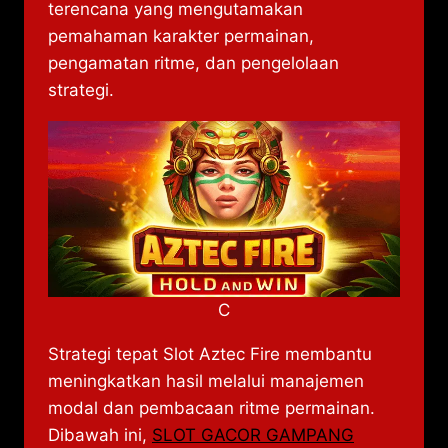
terencana yang mengutamakan
pemahaman karakter permainan,
pengamatan ritme, dan pengelolaan
strategi.
C
Strategi tepat Slot Aztec Fire membantu
meningkatkan hasil melalui manajemen
modal dan pembacaan ritme permainan.
Dibawah ini,
SLOT GACOR GAMPANG