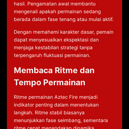
hasil. Pengamatan awal membantu
mengenali apakah permainan sedang
berada dalam fase tenang atau mulai aktif.
Dengan memahami karakter dasar, pemain
dapat menyesuaikan ekspektasi dan
menjaga kestabilan strategi tanpa
terpengaruh fluktuasi permainan.
Membaca Ritme dan
Tempo Permainan
Ritme permainan Aztec Fire menjadi
indikator penting dalam menentukan
langkah. Ritme stabil biasanya
menunjukkan fase seimbang, sementara
ritme cepat menandakan dinamika