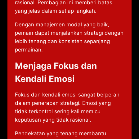
rasional. Pembagian ini memberi batas
yang jelas dalam setiap langkah.
Dengan manajemen modal yang baik,
pemain dapat menjalankan strategi dengan
lebih tenang dan konsisten sepanjang
permainan.
Menjaga Fokus dan
Kendali Emosi
Fokus dan kendali emosi sangat berperan
dalam penerapan strategi. Emosi yang
tidak terkontrol sering kali memicu
keputusan yang tidak rasional.
Pendekatan yang tenang membantu