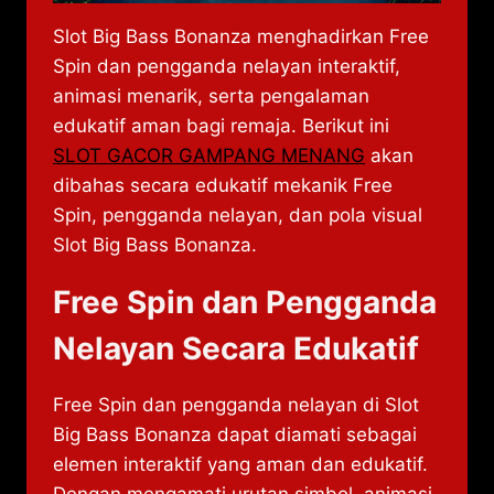
Slot Big Bass Bonanza menghadirkan Free
Spin dan pengganda nelayan interaktif,
animasi menarik, serta pengalaman
edukatif aman bagi remaja. Berikut ini
SLOT GACOR GAMPANG MENANG
akan
dibahas secara edukatif mekanik Free
Spin, pengganda nelayan, dan pola visual
Slot Big Bass Bonanza.
Free Spin dan Pengganda
Nelayan Secara Edukatif
Free Spin dan pengganda nelayan di Slot
Big Bass Bonanza dapat diamati sebagai
elemen interaktif yang aman dan edukatif.
Dengan mengamati urutan simbol, animasi