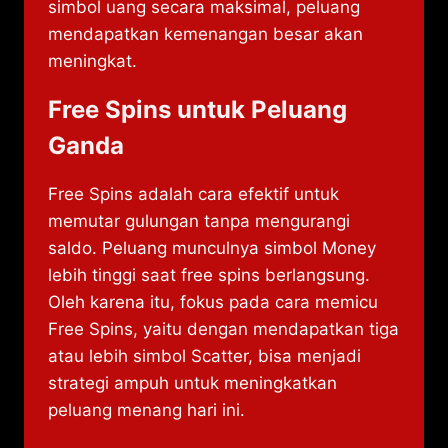
simbol uang secara maksimal, peluang
mendapatkan kemenangan besar akan
meningkat.
Free Spins untuk Peluang
Ganda
Free Spins adalah cara efektif untuk
memutar gulungan tanpa mengurangi
saldo. Peluang munculnya simbol Money
lebih tinggi saat free spins berlangsung.
Oleh karena itu, fokus pada cara memicu
Free Spins, yaitu dengan mendapatkan tiga
atau lebih simbol Scatter, bisa menjadi
strategi ampuh untuk meningkatkan
peluang menang hari ini.