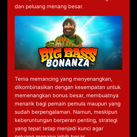
dan peluang menang besar.
Tema memancing yang menyenangkan,
dikombinasikan dengan kesempatan untuk
memenangkan bonus besar, membuatnya
menarik bagi pemain pemula maupun yang
sudah berpengalaman. Namun, meskipun
keberuntungan berperan penting, strategi
yang tepat tetap menjadi kunci agar
peluang menang lebih besar.