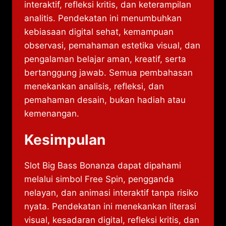
interaktif, refleksi kritis, dan keterampilan
analitis. Pendekatan ini menumbuhkan
kebiasaan digital sehat, kemampuan
observasi, pemahaman estetika visual, dan
pengalaman belajar aman, kreatif, serta
bertanggung jawab. Semua pembahasan
menekankan analisis, refleksi, dan
pemahaman desain, bukan hadiah atau
kemenangan.
Kesimpulan
Slot Big Bass Bonanza dapat dipahami
melalui simbol Free Spin, pengganda
nelayan, dan animasi interaktif tanpa risiko
nyata. Pendekatan ini menekankan literasi
visual, kesadaran digital, refleksi kritis, dan