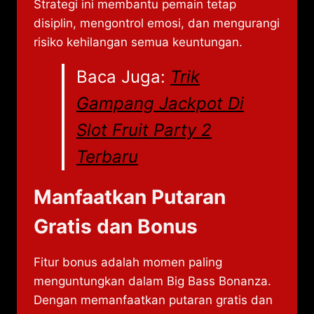
Strategi ini membantu pemain tetap
disiplin, mengontrol emosi, dan mengurangi
risiko kehilangan semua keuntungan.
Baca Juga:
Trik
Gampang Jackpot Di
Slot Fruit Party 2
Terbaru
Manfaatkan Putaran
Gratis dan Bonus
Fitur bonus adalah momen paling
menguntungkan dalam Big Bass Bonanza.
Dengan memanfaatkan putaran gratis dan