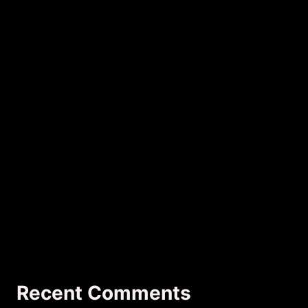
Slot The Knight King: Strategi Gacor Menang
Maksimal
Slot Mustang Trail: Tips Ampuh Jackpot Besar
Tiap Kali Spin
Slot Frozen Tropics: Rahasia Gacor Agar
Menang Terus
Slot Trees Of Treasure: Tips Mudah Menang &
Raih Maxwin
Slot The Alter Ego: Cara Dapat Jackpot Besar
Dengan Modal Receh
Recent Comments