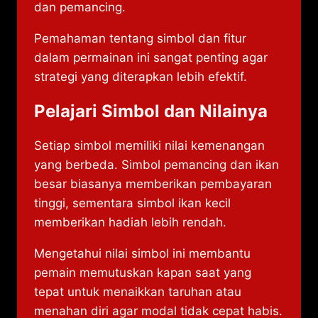
dan pemancing.
Pemahaman tentang simbol dan fitur
dalam permainan ini sangat penting agar
strategi yang diterapkan lebih efektif.
Pelajari Simbol dan Nilainya
Setiap simbol memiliki nilai kemenangan
yang berbeda. Simbol pemancing dan ikan
besar biasanya memberikan pembayaran
tinggi, sementara simbol ikan kecil
memberikan hadiah lebih rendah.
Mengetahui nilai simbol ini membantu
pemain memutuskan kapan saat yang
tepat untuk menaikkan taruhan atau
menahan diri agar modal tidak cepat habis.