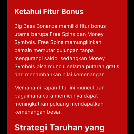
Ketahui Fitur Bonus
Big Bass Bonanza memiliki fitur bonus
utama berupa Free Spins dan Money
Symbols. Free Spins memungkinkan
pemain memutar gulungan tanpa
mengurangi saldo, sedangkan Money
Symbols bisa muncul selama putaran gratis
dan menambahkan nilai kemenangan.
Memahami kapan fitur ini muncul dan
bagaimana cara memicunya dapat
meningkatkan peluang mendapatkan
kemenangan besar.
Strategi Taruhan yang