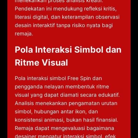
menekankan proses analisis kreatif.
Pendekatan ini mendukung refleksi kritis,
literasi digital, dan keterampilan observasi
desain interaktif tanpa risiko nyata bagi
remaja.
Pola Interaksi Simbol dan
Ritme Visual
Pola interaksi simbol Free Spin dan
pengganda nelayan membentuk ritme
visual yang dapat diamati secara edukatif.
Analisis menekankan pengamatan urutan
simbol, hubungan antar ikon, dan
konsistensi animasi, bukan hasil finansial.
Remaja dapat mengevaluasi bagaimana
desainer mengatur interaksi simbol, efek