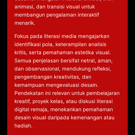
animasi, dan transisi visual untuk
membangun pengalaman interaktif
menarik.
Fokus pada literasi media mengajarkan
identifikasi pola, keterampilan analisis
kritis, serta pemahaman estetika visual.
Semua penjelasan bersifat netral, aman,
dan observasional, mendukung refleksi,
pengembangan kreativitas, dan
kemampuan mengevaluasi desain.
Pendekatan ini relevan untuk pembelajaran
kreatif, proyek kelas, atau diskusi literasi
digital remaja, menekankan pemahaman
desain visual daripada kemenangan atau
hadiah.