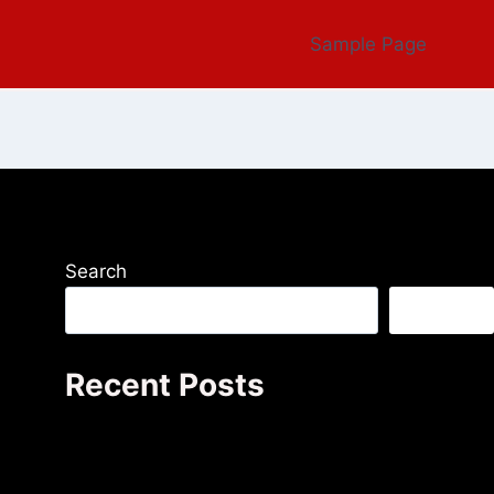
Sample Page
Search
Search
Recent Posts
Slot The Knight King: Strategi Gacor
Menang Maksimal