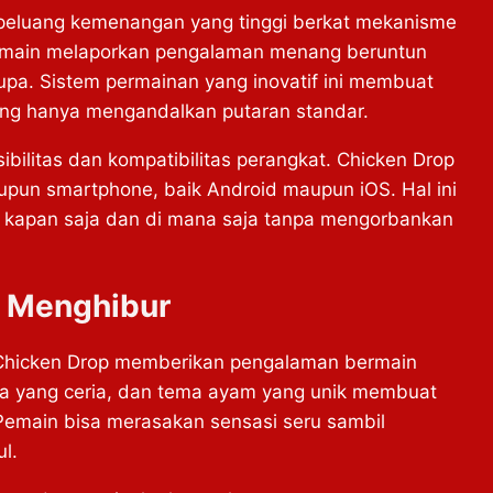
 peluang kemenangan yang tinggi berkat mekanisme
pemain melaporkan pengalaman menang beruntun
rupa. Sistem permainan yang inovatif ini membuat
yang hanya mengandalkan putaran standar.
esibilitas dan kompatibilitas perangkat. Chicken Drop
upun smartphone, baik Android maupun iOS. Hal ini
kapan saja dan di mana saja tanpa mengorbankan
 Menghibur
Chicken Drop memberikan pengalaman bermain
ra yang ceria, dan tema ayam yang unik membuat
 Pemain bisa merasakan sensasi seru sambil
l.