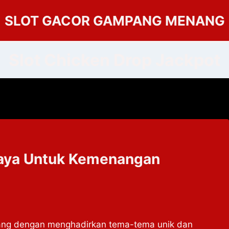
SLOT GACOR GAMPANG MENANG
Slot Chicken Drop Jackpot
caya Untuk Kemenangan
bang dengan menghadirkan tema-tema unik dan