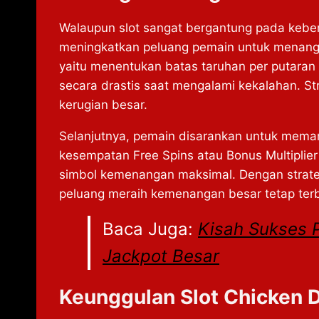
Walaupun slot sangat bergantung pada keber
meningkatkan peluang pemain untuk menang.
yaitu menentukan batas taruhan per putaran
secara drastis saat mengalami kekalahan. Str
kerugian besar.
Selanjutnya, pemain disarankan untuk meman
kesempatan Free Spins atau Bonus Multiplie
simbol kemenangan maksimal. Dengan strateg
peluang meraih kemenangan besar tetap terb
Baca Juga:
Kisah Sukses 
Jackpot Besar
Keunggulan Slot Chicken D