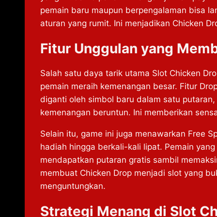
pemain baru maupun berpengalaman bisa lan
aturan yang rumit. Ini menjadikan Chicken Dr
Fitur Unggulan yang Me
Salah satu daya tarik utama Slot Chicken Dr
pemain meraih kemenangan besar. Fitur Dro
diganti oleh simbol baru dalam satu putara
kemenangan beruntun. Ini memberikan sensas
Selain itu, game ini juga menawarkan Free S
hadiah hingga berkali-kali lipat. Pemain yang
mendapatkan putaran gratis sambil memaksima
membuat Chicken Drop menjadi slot yang bu
menguntungkan.
Strategi Menang di Slot C