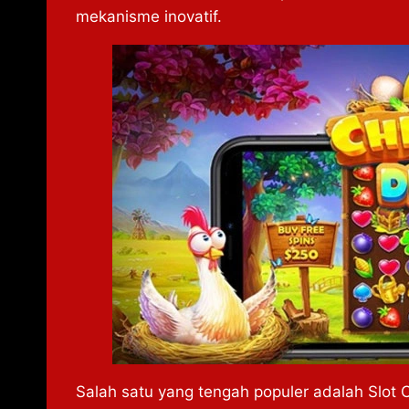
mekanisme inovatif.
Salah satu yang tengah populer adalah Slo