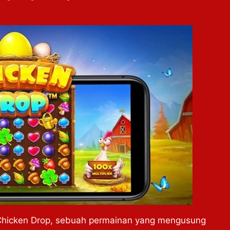
t Chicken Drop, sebuah permainan yang mengusung