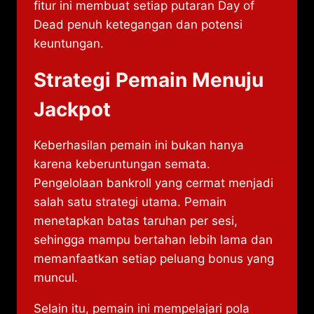
fitur ini membuat setiap putaran Day of
Dead penuh ketegangan dan potensi
keuntungan.
Strategi Pemain Menuju
Jackpot
Keberhasilan pemain ini bukan hanya
karena keberuntungan semata.
Pengelolaan bankroll yang cermat menjadi
salah satu strategi utama. Pemain
menetapkan batas taruhan per sesi,
sehingga mampu bertahan lebih lama dan
memanfaatkan setiap peluang bonus yang
muncul.
Selain itu, pemain ini mempelajari pola