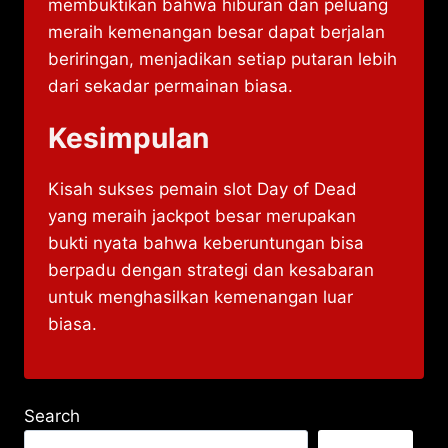
membuktikan bahwa hiburan dan peluang
meraih kemenangan besar dapat berjalan
beriringan, menjadikan setiap putaran lebih
dari sekadar permainan biasa.
Kesimpulan
Kisah sukses pemain slot Day of Dead
yang meraih jackpot besar merupakan
bukti nyata bahwa keberuntungan bisa
berpadu dengan strategi dan kesabaran
untuk menghasilkan kemenangan luar
biasa.
Search