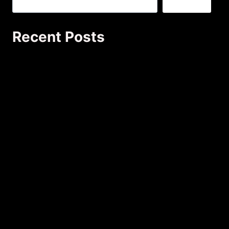
Search
Recent Posts
Slot The Knight King: Strategi Gacor Menang
Maksimal
Slot Mustang Trail: Tips Ampuh Jackpot Besar
Tiap Kali Spin
Slot Frozen Tropics: Rahasia Gacor Agar
Menang Terus
Slot Trees Of Treasure: Tips Mudah Menang &
Raih Maxwin
Slot The Alter Ego: Cara Dapat Jackpot Besar