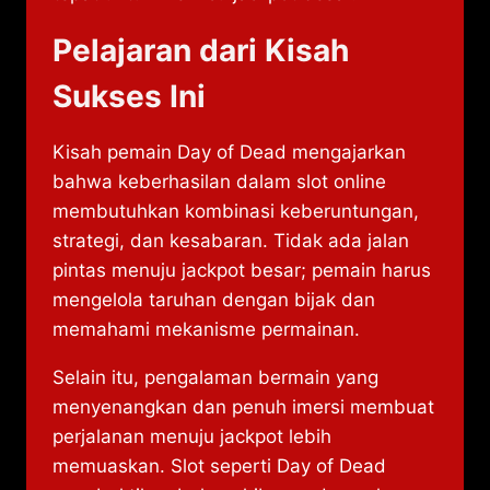
Pelajaran dari Kisah
Sukses Ini
Kisah pemain Day of Dead mengajarkan
bahwa keberhasilan dalam slot online
membutuhkan kombinasi keberuntungan,
strategi, dan kesabaran. Tidak ada jalan
pintas menuju jackpot besar; pemain harus
mengelola taruhan dengan bijak dan
memahami mekanisme permainan.
Selain itu, pengalaman bermain yang
menyenangkan dan penuh imersi membuat
perjalanan menuju jackpot lebih
memuaskan. Slot seperti Day of Dead