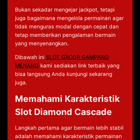
Bukan sekadar mengejar jackpot, tetapi
juga bagaimana mengelola permainan agar
tidak menguras modal dengan cepat dan
tetap memberikan pengalaman bermain
yang menyenangkan.
Dibawah ini
SLOT GACOR GAMPANG
MENANG
kami sediakan link terbaik yang
bisa langsung Anda kunjungi sekarang
juga.
Memahami Karakteristik
Slot Diamond Cascade
Langkah pertama agar bermain lebih stabil
adalah memahami karakteristik permainan