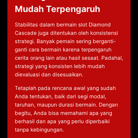
Mudah Terpengaruh
Stabilitas dalam bermain slot Diamond
Cascade juga ditentukan oleh konsistensi
strategi. Banyak pemain sering berganti-
ganti cara bermain karena terpengaruh
cerita orang lain atau hasil sesaat. Padahal,
strategi yang konsisten lebih mudah
dievaluasi dan disesuaikan.
Tetaplah pada rencana awal yang sudah
Anda tentukan, baik dari segi modal,
taruhan, maupun durasi bermain. Dengan
begitu, Anda bisa memahami apa yang
berhasil dan apa yang perlu diperbaiki
tanpa kebingungan.