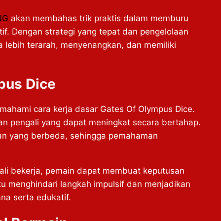
NG
akan membahas trik praktis dalam memburu
if. Dengan strategi yang tepat dan pengelolaan
a lebih terarah, menyenangkan, dan memiliki
pus Dice
mahami cara kerja dasar Gates Of Olympus Dice.
n pengali yang dapat meningkat secara bertahap.
balan yang berbeda, sehingga pemahaman
ali bekerja, pemain dapat membuat keputusan
u menghindari langkah impulsif dan menjadikan
na serta edukatif.