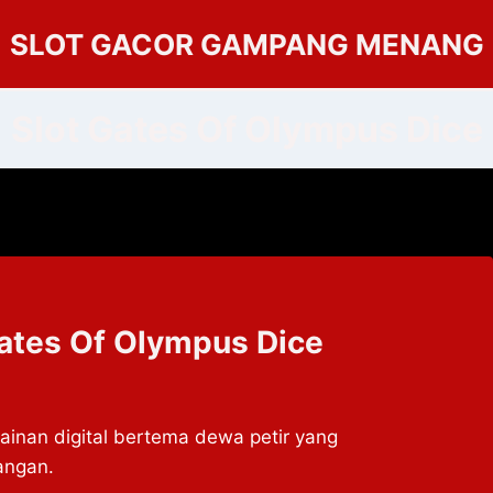
SLOT GACOR GAMPANG MENANG
Slot Gates Of Olympus Dice
Gates Of Olympus Dice
ainan digital bertema dewa petir yang
angan.