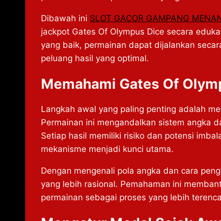
Dibawah ini
SLOT GACOR GAMPANG MENA
jackpot Gates Of Olympus Dice secara edukat
yang baik, permainan dapat dijalankan secar
peluang hasil yang optimal.
Memahami Gates Of Olym
Langkah awal yang paling penting adalah me
Permainan ini mengandalkan sistem angka da
Setiap hasil memiliki risiko dan potensi im
mekanisme menjadi kunci utama.
Dengan mengenali pola angka dan cara peng
yang lebih rasional. Pemahaman ini membant
permainan sebagai proses yang lebih terenca