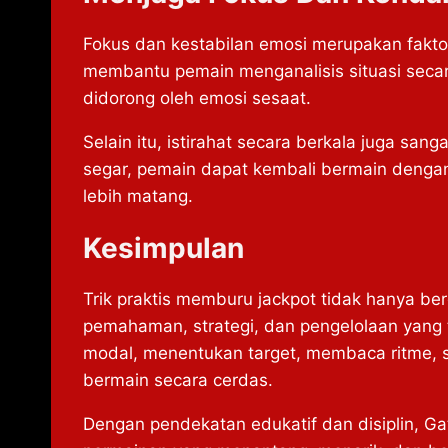
Fokus dan kestabilan emosi merupakan fakto
membantu pemain menganalisis situasi secar
didorong oleh emosi sesaat.
Selain itu, istirahat secara berkala juga san
segar, pemain dapat kembali bermain dengan 
lebih matang.
Kesimpulan
Trik praktis memburu jackpot tidak hanya be
pemahaman, strategi, dan pengelolaan yan
modal, menentukan target, membaca ritme, s
bermain secara cerdas.
Dengan pendekatan edukatif dan disiplin, Ga