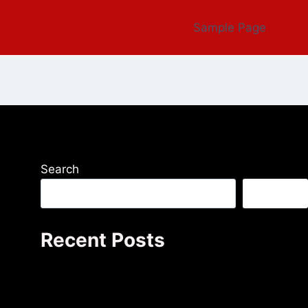
Sample Page
Search
Search
Recent Posts
Slot The Knight King: Strategi Gacor
Menang Maksimal