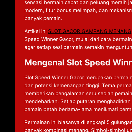
sensasi bermain cepat dan peluang meraih ja
modern, fitur bonus melimpah, dan mekanisme
banyak pemain.
Artikel ini
SLOT GACOR GAMPANG MENANG
Speed Winner Gacor, mulai dari cara bermain,
agar setiap sesi bermain semakin menguntu
Mengenal Slot Speed Winn
Slot Speed Winner Gacor merupakan permaina
dan potensi kemenangan tinggi. Tema perma
memberikan pengalaman seru seolah pemain 
mendebarkan. Setiap putaran menghadirkan
pemain betah berlama-lama menikmati perm
Permainan ini biasanya dilengkapi 5 gulung
banyak kombinasi menang. Simbol-simbol unik