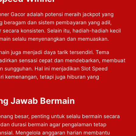
ner Gacor adalah potensi meraih jackpot yang
ng beragam dan sistem pembayaran yang adil,
ecara konsisten. Selain itu, hadiah-hadiah kecil
ermain selalu menyenangkan dan memuaskan.
ain juga menjadi daya tarik tersendiri. Tema
ghadirkan sensasi cepat dan mendebarkan, membuat
n sungguhan. Hal ini menjadikan Slot Speed
i kemenangan, tetapi juga hiburan yang
ng Jawab Bermain
ang besar, penting untuk selalu bermain secara
 dan durasi bermain agar pengalaman tetap
ansial. Mengelola anggaran harian membantu