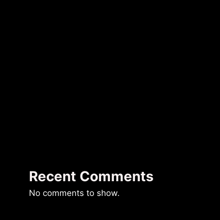
Slot Mustang Trail: Tips Ampuh
Jackpot Besar Tiap Kali Spin
Slot Frozen Tropics: Rahasia Gacor
Agar Menang Terus
Slot Trees Of Treasure: Tips Mudah
Menang & Raih Maxwin
Slot The Alter Ego: Cara Dapat
Jackpot Besar Dengan Modal Receh
Recent Comments
No comments to show.