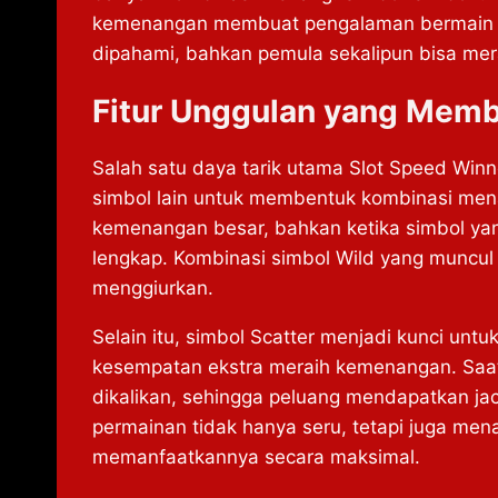
kemenangan membuat pengalaman bermain 
dipahami, bahkan pemula sekalipun bisa mer
Fitur Unggulan yang Memb
Salah satu daya tarik utama Slot Speed Winn
simbol lain untuk membentuk kombinasi men
kemenangan besar, bahkan ketika simbol yan
lengkap. Kombinasi simbol Wild yang muncul 
menggiurkan.
Selain itu, simbol Scatter menjadi kunci un
kesempatan ekstra meraih kemenangan. Saat 
dikalikan, sehingga peluang mendapatkan jack
permainan tidak hanya seru, tetapi juga me
memanfaatkannya secara maksimal.