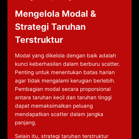
Mengelola Modal &
Strategi Taruhan
Terstruktur
Modal yang dikelola dengan baik adalah
kunci keberhasilan dalam berburu scatter.
Penting untuk menentukan batas harian
agar tidak mengalami kerugian berlebih.
Pembagian modal secara proporsional
antara taruhan kecil dan taruhan tinggi
dapat memaksimalkan peluang
mendapatkan scatter dalam jangka
panjang.
Selain itu, strategi taruhan terstruktur