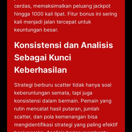
cerdas, memaksimalkan peluang jackpot
hingga 1000 kali lipat. Fitur bonus ini sering
kali menjadi jalan tercepat untuk
keuntungan besar.
Konsistensi dan Analisis
Sebagai Kunci
Keberhasilan
Strategi berburu scatter tidak hanya soal
keberuntungan semata, tapi juga
konsistensi dalam bermain. Pemain yang
rutin mencatat hasil putaran, jumlah
scatter, dan pola kemenangan bisa
mengidentifikasi strategi yang paling efektif