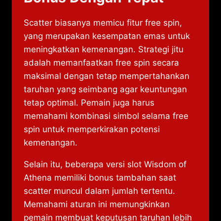
Scatter biasanya memicu fitur free spin,
yang merupakan kesempatan emas untuk
meningkatkan kemenangan. Strategi jitu
adalah memanfaatkan free spin secara
maksimal dengan tetap mempertahankan
taruhan yang seimbang agar keuntungan
tetap optimal. Pemain juga harus
memahami kombinasi simbol selama free
spin untuk memperkirakan potensi
kemenangan.
Selain itu, beberapa versi slot Wisdom of
Athena memiliki bonus tambahan saat
scatter muncul dalam jumlah tertentu.
Memahami aturan ini memungkinkan
pemain membuat keputusan taruhan lebih