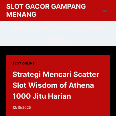
Skip
SLOT GACOR GAMPANG
to
MENANG
content
Slot Wisdom of Athena
1000
SLOT ONLINE
Strategi Mencari Scatter
Slot Wisdom of Athena
1000 Jitu Harian
12/15/2025