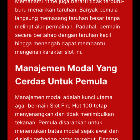
Memahami ritme juga berarti tidak terburu-
buru menaikkan taruhan. Banyak pemula
langsung memasang taruhan besar tanpa
melihat alur permainan. Padahal, bermain
secara bertahap dengan taruhan kecil
hingga menengah dapat membantu
mengenali karakter slot ini.
Manajemen Modal Yang
Cerdas Untuk Pemula
Manajemen modal adalah kunci utama
agar bermain Slot Fire Hot 100 tetap
menyenangkan dan tidak menimbulkan
tekanan. Pemula disarankan untuk
menentukan batas modal sejak awal dan
disiplin terhadap batas tersebut. Dengan