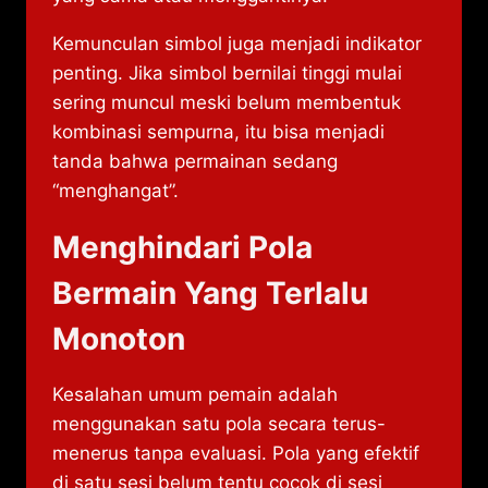
Kemunculan simbol juga menjadi indikator
penting. Jika simbol bernilai tinggi mulai
sering muncul meski belum membentuk
kombinasi sempurna, itu bisa menjadi
tanda bahwa permainan sedang
“menghangat”.
Menghindari Pola
Bermain Yang Terlalu
Monoton
Kesalahan umum pemain adalah
menggunakan satu pola secara terus-
menerus tanpa evaluasi. Pola yang efektif
di satu sesi belum tentu cocok di sesi