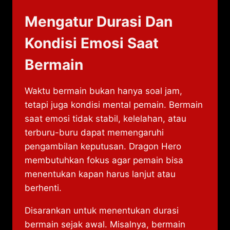
Mengatur Durasi Dan
Kondisi Emosi Saat
Bermain
Waktu bermain bukan hanya soal jam,
tetapi juga kondisi mental pemain. Bermain
saat emosi tidak stabil, kelelahan, atau
terburu-buru dapat memengaruhi
pengambilan keputusan. Dragon Hero
membutuhkan fokus agar pemain bisa
menentukan kapan harus lanjut atau
berhenti.
Disarankan untuk menentukan durasi
bermain sejak awal. Misalnya, bermain