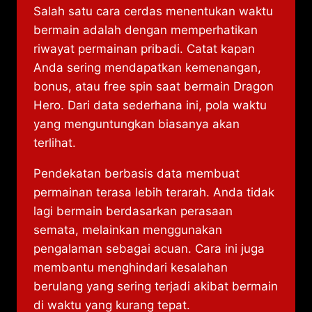
Salah satu cara cerdas menentukan waktu
bermain adalah dengan memperhatikan
riwayat permainan pribadi. Catat kapan
Anda sering mendapatkan kemenangan,
bonus, atau free spin saat bermain Dragon
Hero. Dari data sederhana ini, pola waktu
yang menguntungkan biasanya akan
terlihat.
Pendekatan berbasis data membuat
permainan terasa lebih terarah. Anda tidak
lagi bermain berdasarkan perasaan
semata, melainkan menggunakan
pengalaman sebagai acuan. Cara ini juga
membantu menghindari kesalahan
berulang yang sering terjadi akibat bermain
di waktu yang kurang tepat.