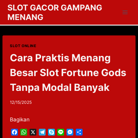
Skip
SLOT GACOR GAMPANG
to
MENANG
content
SLOT ONLINE
Cara Praktis Menang
Besar Slot Fortune Gods
Tanpa Modal Banyak
12/15/2025
Bagikan
F
W
X
T
S
L
M
S