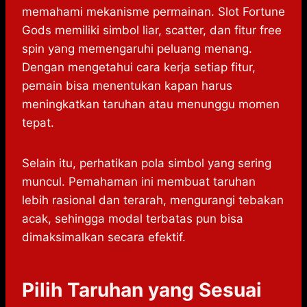
memahami mekanisme permainan. Slot Fortune
Gods memiliki simbol liar, scatter, dan fitur free
spin yang memengaruhi peluang menang.
Dengan mengetahui cara kerja setiap fitur,
pemain bisa menentukan kapan harus
meningkatkan taruhan atau menunggu momen
tepat.
Selain itu, perhatikan pola simbol yang sering
muncul. Pemahaman ini membuat taruhan
lebih rasional dan terarah, mengurangi tebakan
acak, sehingga modal terbatas pun bisa
dimaksimalkan secara efektif.
Pilih Taruhan yang Sesuai