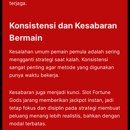
terjaga.
Konsistensi dan Kesabaran
Bermain
Kesalahan umum pemain pemula adalah sering
mengganti strategi saat kalah. Konsistensi
sangat penting agar metode yang digunakan
punya waktu bekerja.
Kesabaran juga menjadi kunci. Slot Fortune
Gods jarang memberikan jackpot instan, jadi
tetap fokus dan disiplin pada strategi membuat
peluang menang lebih realistis, bahkan dengan
modal terbatas.