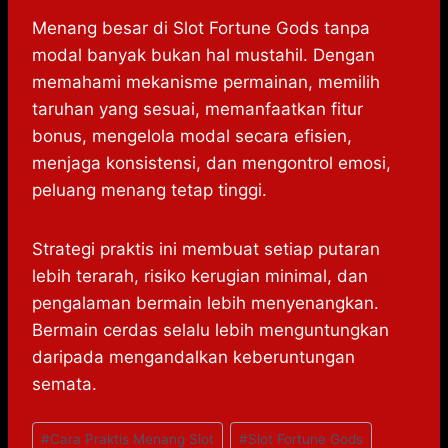
Menang besar di Slot Fortune Gods tanpa
modal banyak bukan hal mustahil. Dengan
memahami mekanisme permainan, memilih
taruhan yang sesuai, memanfaatkan fitur
bonus, mengelola modal secara efisien,
menjaga konsistensi, dan mengontrol emosi,
peluang menang tetap tinggi.
Strategi praktis ini membuat setiap putaran
lebih terarah, risiko kerugian minimal, dan
pengalaman bermain lebih menyenangkan.
Bermain cerdas selalu lebih menguntungkan
daripada mengandalkan keberuntungan
semata.
Post
#
Cara Praktis Menang Slot
#
Slot Fortune Gods