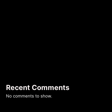
Slot Mustang Trail: Tips Ampuh Jackpot Besar
Tiap Kali Spin
Slot Frozen Tropics: Rahasia Gacor Agar
Menang Terus
Slot Trees Of Treasure: Tips Mudah Menang &
Raih Maxwin
Slot The Alter Ego: Cara Dapat Jackpot Besar
Dengan Modal Receh
Recent Comments
No comments to show.