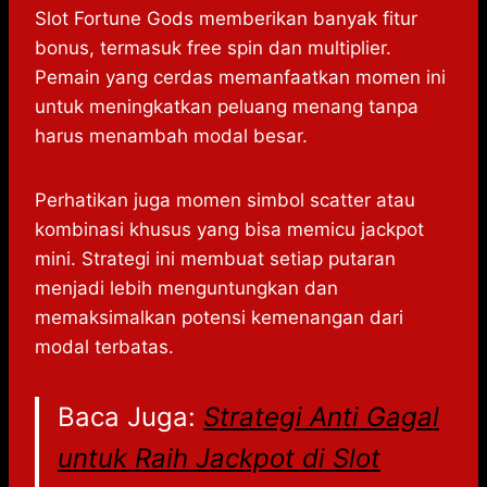
Slot Fortune Gods memberikan banyak fitur
bonus, termasuk free spin dan multiplier.
Pemain yang cerdas memanfaatkan momen ini
untuk meningkatkan peluang menang tanpa
harus menambah modal besar.
Perhatikan juga momen simbol scatter atau
kombinasi khusus yang bisa memicu jackpot
mini. Strategi ini membuat setiap putaran
menjadi lebih menguntungkan dan
memaksimalkan potensi kemenangan dari
modal terbatas.
Baca Juga:
Strategi Anti Gagal
untuk Raih Jackpot di Slot