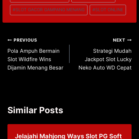
Tags:
#
SLOT GACOR GAMPANG MENANG
#
SLOT ONLINE
Post
PREVIOUS
NEXT
Pola Ampuh Bermain
Strategi Mudah
navigation
Slot Wildfire Wins
Jackpot Slot Lucky
Dijamin Menang Besar
Neko Auto WD Cepat
Similar Posts
Jelajahi Mahjong Ways Slot PG Soft