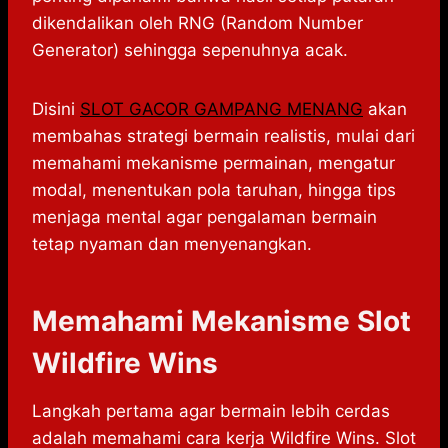
dikendalikan oleh RNG (Random Number
Generator) sehingga sepenuhnya acak.
Disini
SLOT GACOR GAMPANG MENANG
akan
membahas strategi bermain realistis, mulai dari
memahami mekanisme permainan, mengatur
modal, menentukan pola taruhan, hingga tips
menjaga mental agar pengalaman bermain
tetap nyaman dan menyenangkan.
Memahami Mekanisme Slot
Wildfire Wins
Langkah pertama agar bermain lebih cerdas
adalah memahami cara kerja Wildfire Wins. Slot