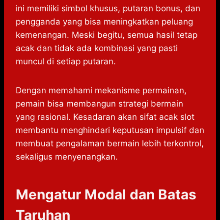
ini memiliki simbol khusus, putaran bonus, dan
pengganda yang bisa meningkatkan peluang
kemenangan. Meski begitu, semua hasil tetap
acak dan tidak ada kombinasi yang pasti
muncul di setiap putaran.
Dengan memahami mekanisme permainan,
pemain bisa membangun strategi bermain
yang rasional. Kesadaran akan sifat acak slot
membantu menghindari keputusan impulsif dan
membuat pengalaman bermain lebih terkontrol,
sekaligus menyenangkan.
Mengatur Modal dan Batas
Taruhan