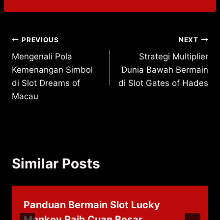
Post
PREVIOUS
NEXT
Mengenali Pola
Strategi Multiplier
navigation
Kemenangan Simbol
Dunia Bawah Bermain
di Slot Dreams of
di Slot Gates of Hades
Macau
Similar Posts
Panduan Bermain Slot Lucky
Monkey Raih Cuan Besar