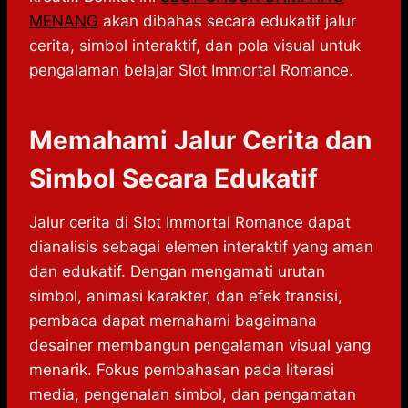
MENANG
akan dibahas secara edukatif jalur
cerita, simbol interaktif, dan pola visual untuk
pengalaman belajar Slot Immortal Romance.
Memahami Jalur Cerita dan
Simbol Secara Edukatif
Jalur cerita di Slot Immortal Romance dapat
dianalisis sebagai elemen interaktif yang aman
dan edukatif. Dengan mengamati urutan
simbol, animasi karakter, dan efek transisi,
pembaca dapat memahami bagaimana
desainer membangun pengalaman visual yang
menarik. Fokus pembahasan pada literasi
media, pengenalan simbol, dan pengamatan