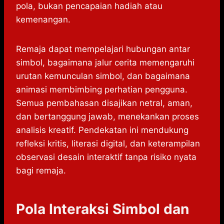
pola, bukan pencapaian hadiah atau
kemenangan.
Remaja dapat mempelajari hubungan antar
simbol, bagaimana jalur cerita memengaruhi
urutan kemunculan simbol, dan bagaimana
animasi membimbing perhatian pengguna.
Semua pembahasan disajikan netral, aman,
dan bertanggung jawab, menekankan proses
analisis kreatif. Pendekatan ini mendukung
refleksi kritis, literasi digital, dan keterampilan
observasi desain interaktif tanpa risiko nyata
bagi remaja.
Pola Interaksi Simbol dan