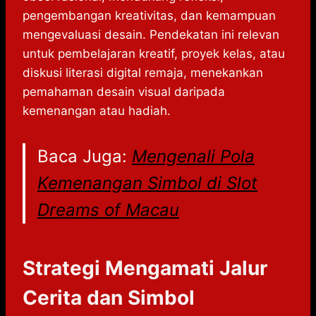
pengembangan kreativitas, dan kemampuan
mengevaluasi desain. Pendekatan ini relevan
untuk pembelajaran kreatif, proyek kelas, atau
diskusi literasi digital remaja, menekankan
pemahaman desain visual daripada
kemenangan atau hadiah.
Baca Juga:
Mengenali Pola
Kemenangan Simbol di Slot
Dreams of Macau
Strategi Mengamati Jalur
Cerita dan Simbol