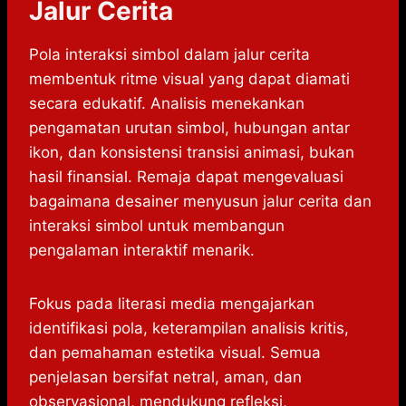
Jalur Cerita
Pola interaksi simbol dalam jalur cerita
membentuk ritme visual yang dapat diamati
secara edukatif. Analisis menekankan
pengamatan urutan simbol, hubungan antar
ikon, dan konsistensi transisi animasi, bukan
hasil finansial. Remaja dapat mengevaluasi
bagaimana desainer menyusun jalur cerita dan
interaksi simbol untuk membangun
pengalaman interaktif menarik.
Fokus pada literasi media mengajarkan
identifikasi pola, keterampilan analisis kritis,
dan pemahaman estetika visual. Semua
penjelasan bersifat netral, aman, dan
observasional, mendukung refleksi,