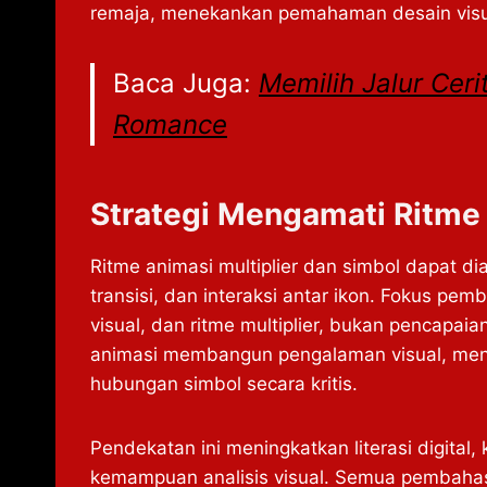
remaja, menekankan pemahaman desain visu
Baca Juga:
Memilih Jalur Ceri
Romance
Strategi Mengamati Ritme 
Ritme animasi multiplier dan simbol dapat d
transisi, dan interaksi antar ikon. Fokus p
visual, dan ritme multiplier, bukan pencap
animasi membangun pengalaman visual, menge
hubungan simbol secara kritis.
Pendekatan ini meningkatkan literasi digital, 
kemampuan analisis visual. Semua pembahasa