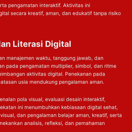
ta pengamatan interaktif. Aktivitas ini
l secara kreatif, aman, dan edukatif tanpa risiko
n Literasi Digital
an manajemen waktu, tanggung jawab, dan
an pada pengamatan multiplier, simbol, dan ritme
imbangan aktivitas digital. Penekanan pada
 batasan usia mendukung pengalaman aman.
enalan pola visual, evaluasi desain interaktif,
endekatan ini menumbuhkan kebiasaan digital sehat,
sual, dan pengalaman belajar aman, kreatif, serta
kankan analisis, refleksi, dan pemahaman