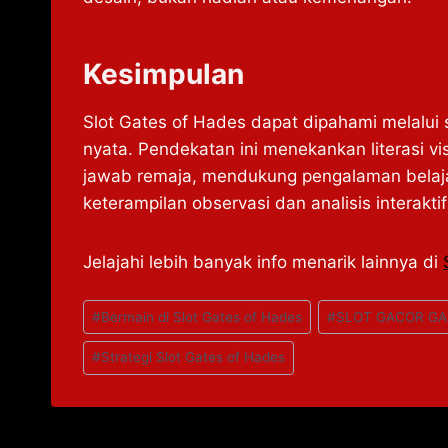
Kesimpulan
Slot Gates of Hades dapat dipahami melalui si
nyata. Pendekatan ini menekankan literasi visu
jawab remaja, mendukung pengalaman belajar
keterampilan observasi dan analisis interakti
Jelajahi lebih banyak info menarik lainnya di
Post
#
Bermain di Slot Gates of Hades
#
SLOT GACOR G
Tags:
#
Strategi Slot Gates of Hades