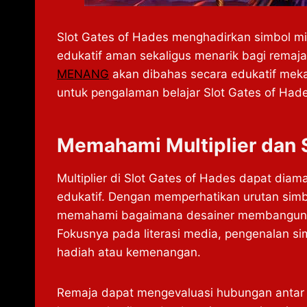
Slot Gates of Hades menghadirkan simbol mist
edukatif aman sekaligus menarik bagi remaja k
MENANG
akan dibahas secara edukatif mekanik
untuk pengalaman belajar Slot Gates of Had
Memahami Multiplier dan 
Multiplier di Slot Gates of Hades dapat diam
edukatif. Dengan memperhatikan urutan simb
memahami bagaimana desainer membangun p
Fokusnya pada literasi media, pengenalan s
hadiah atau kemenangan.
Remaja dapat mengevaluasi hubungan antar 