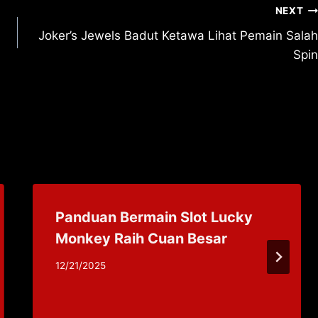
NEXT
Joker’s Jewels Badut Ketawa Lihat Pemain Salah
Spin
Panduan Bermain Slot Lucky
Monkey Raih Cuan Besar
12/21/2025