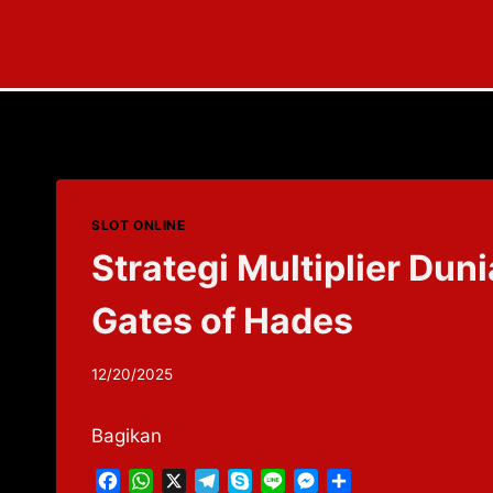
Skip
to
content
SLOT ONLINE
Strategi Multiplier Dun
Gates of Hades
12/20/2025
Bagikan
F
W
X
T
S
L
M
S