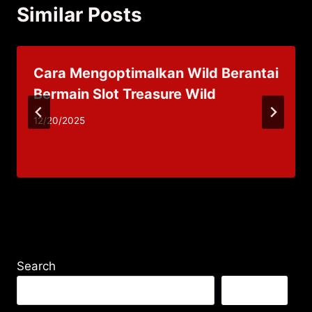
Similar Posts
Cara Mengoptimalkan Wild Berantai
Bermain Slot Treasure Wild
12/20/2025
Search
Search