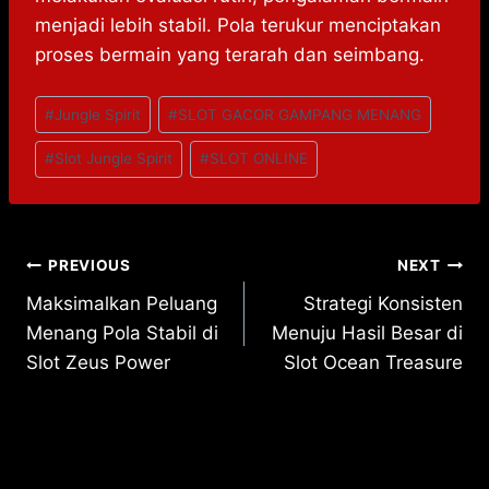
menjadi lebih stabil. Pola terukur menciptakan
proses bermain yang terarah dan seimbang.
Post
#
Jungle Spirit
#
SLOT GACOR GAMPANG MENANG
Tags:
#
Slot Jungle Spirit
#
SLOT ONLINE
Post
PREVIOUS
NEXT
Maksimalkan Peluang
Strategi Konsisten
navigation
Menang Pola Stabil di
Menuju Hasil Besar di
Slot Zeus Power
Slot Ocean Treasure