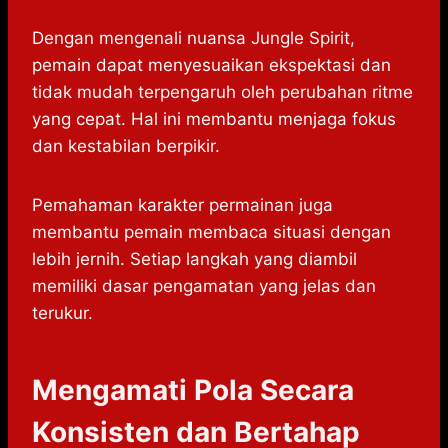
Dengan mengenali nuansa Jungle Spirit,
pemain dapat menyesuaikan ekspektasi dan
tidak mudah terpengaruh oleh perubahan ritme
yang cepat. Hal ini membantu menjaga fokus
dan kestabilan berpikir.
Pemahaman karakter permainan juga
membantu pemain membaca situasi dengan
lebih jernih. Setiap langkah yang diambil
memiliki dasar pengamatan yang jelas dan
terukur.
Mengamati Pola Secara
Konsisten dan Bertahap