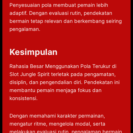
Penyesuaian pola membuat pemain lebih
adaptif. Dengan evaluasi rutin, pendekatan
bermain tetap relevan dan berkembang seiring
pengalaman.
Kesimpulan
Rahasia Besar Menggunakan Pola Terukur di
Slot Jungle Spirit terletak pada pengamatan,
disiplin, dan pengendalian diri. Pendekatan ini
membantu pemain menjaga fokus dan
konsistensi.
Dengan memahami karakter permainan,
mengatur ritme, mengelola modal, serta
melakukan evaluasi rutin, pengalaman bermain