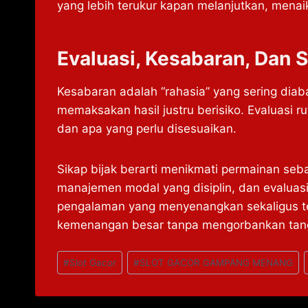
yang lebih terukur kapan melanjutkan, menai
Evaluasi, Kesabaran, Dan S
Kesabaran adalah “rahasia” yang sering diaba
memaksakan hasil justru berisiko. Evaluasi
dan apa yang perlu disesuaikan.
Sikap bijak berarti menikmati permainan sebag
manajemen modal yang disiplin, dan evaluasi
pengalaman yang menyenangkan sekaligus te
kemenangan besar tanpa mengorbankan tan
Post
#
Slot Gacor
#
SLOT GACOR GAMPANG MENANG
Tags: