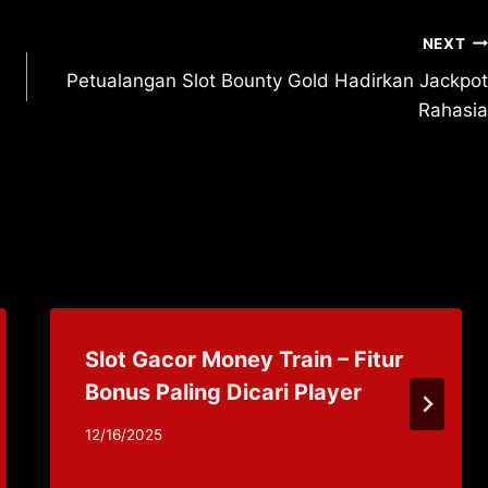
NEXT
Petualangan Slot Bounty Gold Hadirkan Jackpot
Rahasia
Slot Gacor Money Train – Fitur
Bonus Paling Dicari Player
12/16/2025