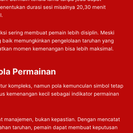
nentukan durasi sesi misalnya 20,30 menit
l.
si sering membuat pemain lebih disiplin. Meski
ang baik memungkinkan pengelolaan taruhan yang
aatkan momen kemenangan bisa lebih maksimal.
ola Permainan
 fitur kompleks, namun pola kemunculan simbol tetap
lus kemenangan kecil sebagai indikator permainan
at manajemen, bukan kepastian. Dengan mencatat
bahan taruhan, pemain dapat membuat keputusan