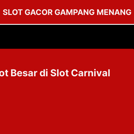
SLOT GACOR GAMPANG MENANG
 Besar di Slot Carnival