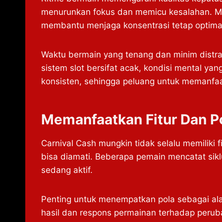
menurunkan fokus dan memicu kesalahan. Me
membantu menjaga konsentrasi tetap optima
Waktu bermain yang tenang dan minim distrak
sistem slot bersifat acak, kondisi mental y
konsisten, sehingga peluang untuk memanf
Memanfaatkan Fitur Dan P
Carnival Cash mungkin tidak selalu memiliki
bisa diamati. Beberapa pemain mencatat sik
sedang aktif.
Penting untuk menempatkan pola sebagai al
hasil dan respons permainan terhadap peru