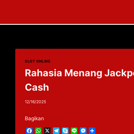
Skip
to
content
SLOT ONLINE
Rahasia Menang Jackpot
Cash
12/16/2025
Bagikan
F
W
X
T
S
L
M
S