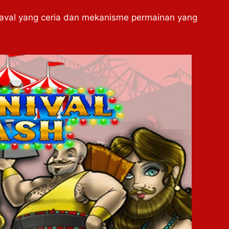
naval yang ceria dan mekanisme permainan yang