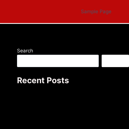
Sample Page
Search
Search
Recent Posts
Slot The Knight King: Strategi Gacor
Menang Maksimal
Slot Mustang Trail: Tips Ampuh
Jackpot Besar Tiap Kali Spin