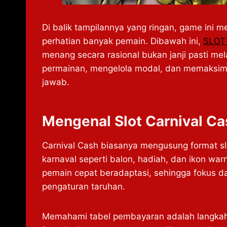
Di balik tampilannya yang ringan, game ini 
perhatian banyak pemain. Dibawah ini,
SLOT
menang secara rasional bukan janji pasti m
permainan, mengelola modal, dan memaksim
jawab.
Mengenal Slot Carnival C
Carnival Cash biasanya mengusung format sl
karnaval seperti balon, hadiah, dan ikon war
pemain cepat beradaptasi, sehingga fokus d
pengaturan taruhan.
Memahami tabel pembayaran adalah langkah aw