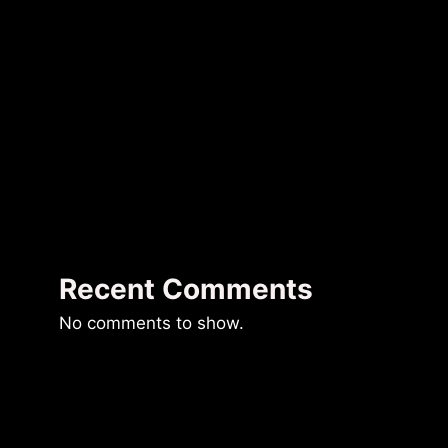
Slot Frozen Tropics: Rahasia Gacor
Agar Menang Terus
Slot Trees Of Treasure: Tips Mudah
Menang & Raih Maxwin
Slot The Alter Ego: Cara Dapat
Jackpot Besar Dengan Modal Receh
Recent Comments
No comments to show.