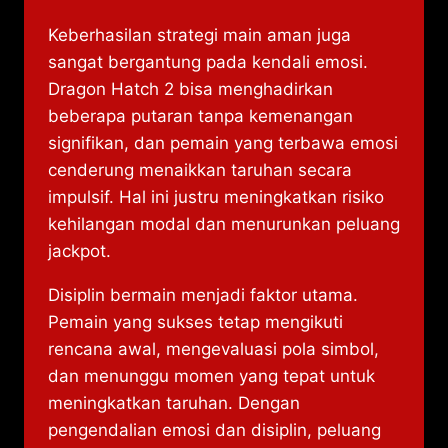
Keberhasilan strategi main aman juga
sangat bergantung pada kendali emosi.
Dragon Hatch 2 bisa menghadirkan
beberapa putaran tanpa kemenangan
signifikan, dan pemain yang terbawa emosi
cenderung menaikkan taruhan secara
impulsif. Hal ini justru meningkatkan risiko
kehilangan modal dan menurunkan peluang
jackpot.
Disiplin bermain menjadi faktor utama.
Pemain yang sukses tetap mengikuti
rencana awal, mengevaluasi pola simbol,
dan menunggu momen yang tepat untuk
meningkatkan taruhan. Dengan
pengendalian emosi dan disiplin, peluang