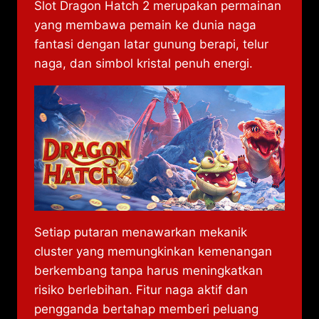
Slot Dragon Hatch 2 merupakan permainan
yang membawa pemain ke dunia naga
fantasi dengan latar gunung berapi, telur
naga, dan simbol kristal penuh energi.
Setiap putaran menawarkan mekanik
cluster yang memungkinkan kemenangan
berkembang tanpa harus meningkatkan
risiko berlebihan. Fitur naga aktif dan
pengganda bertahap memberi peluang