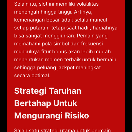
Selain itu, slot ini memiliki volatilitas
menengah hingga tinggi. Artinya,
kemenangan besar tidak selalu muncul
setiap putaran, tetapi saat hadir, hadiahnya
bisa sangat menggiurkan. Pemain yang
memahami pola simbol dan frekuensi
munculnya fitur bonus akan lebih mudah
menentukan momen terbaik untuk bermain
sehingga peluang jackpot meningkat
secara optimal.
Strategi Taruhan
Bertahap Untuk
Mengurangi Risiko
Salah satu strategi utama untuk bermain