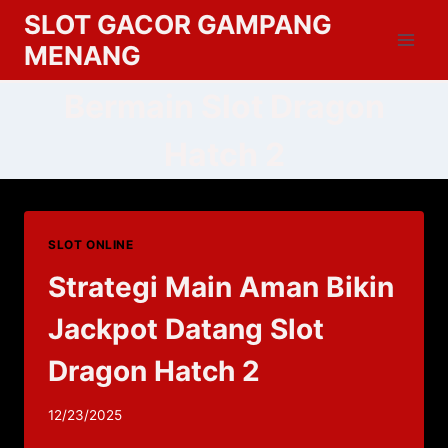
Skip
SLOT GACOR GAMPANG
to
MENANG
content
Bermain Slot Dragon
Hatch 2
SLOT ONLINE
Strategi Main Aman Bikin
Jackpot Datang Slot
Dragon Hatch 2
12/23/2025