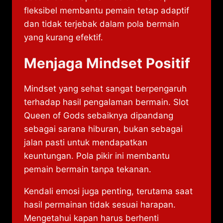
fleksibel membantu pemain tetap adaptif
dan tidak terjebak dalam pola bermain
yang kurang efektif.
Menjaga Mindset Positif
Mindset yang sehat sangat berpengaruh
terhadap hasil pengalaman bermain. Slot
Queen of Gods sebaiknya dipandang
sebagai sarana hiburan, bukan sebagai
jalan pasti untuk mendapatkan
keuntungan. Pola pikir ini membantu
pemain bermain tanpa tekanan.
Kendali emosi juga penting, terutama saat
hasil permainan tidak sesuai harapan.
Mengetahui kapan harus berhenti