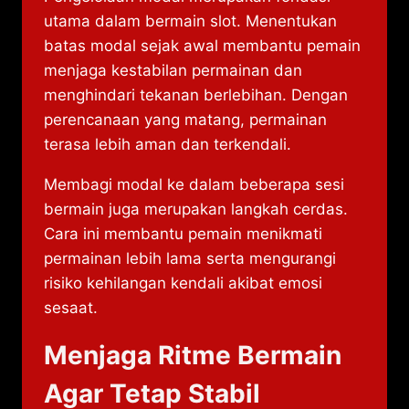
utama dalam bermain slot. Menentukan
batas modal sejak awal membantu pemain
menjaga kestabilan permainan dan
menghindari tekanan berlebihan. Dengan
perencanaan yang matang, permainan
terasa lebih aman dan terkendali.
Membagi modal ke dalam beberapa sesi
bermain juga merupakan langkah cerdas.
Cara ini membantu pemain menikmati
permainan lebih lama serta mengurangi
risiko kehilangan kendali akibat emosi
sesaat.
Menjaga Ritme Bermain
Agar Tetap Stabil