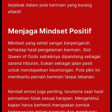
terjebak dalam pola bermain yang kurang
efektif.
Menjaga Mindset Positif
Mindset yang sehat sangat berpengaruh
terhadap hasil pengalaman bermain. Slot
Queen of Gods sebaiknya dipandang sebagai
sarana hiburan, bukan sebagai jalan pasti
untuk mendapatkan keuntungan. Pola pikir ini
membantu pemain bermain tanpa tekanan.
Kendali emosi juga penting, terutama saat hasil
permainan tidak sesuai harapan. Mengetahui
kapan harus berhenti merupakan bentuk
kedewasaan dalam bermain dan membantu