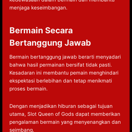
menjaga keseimbangan.
Bermain Secara
Bertanggung Jawab
Bermain bertanggung jawab berarti menyadari
bahwa hasil permainan bersifat tidak pasti.
Kesadaran ini membantu pemain menghindari
ekspektasi berlebihan dan tetap menikmati
proses bermain.
Dengan menjadikan hiburan sebagai tujuan
utama, Slot Queen of Gods dapat memberikan
pengalaman bermain yang menyenangkan dan
seimbang.