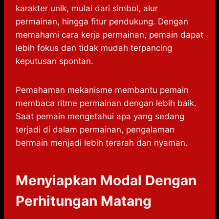
karakter unik, mulai dari simbol, alur
permainan, hingga fitur pendukung. Dengan
memahami cara kerja permainan, pemain dapat
lebih fokus dan tidak mudah terpancing
keputusan spontan.
Pemahaman mekanisme membantu pemain
membaca ritme permainan dengan lebih baik.
Saat pemain mengetahui apa yang sedang
terjadi di dalam permainan, pengalaman
bermain menjadi lebih terarah dan nyaman.
Menyiapkan Modal Dengan
Perhitungan Matang