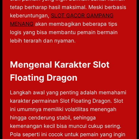
tetap berharap hasil maksimal. Meski berbasis
keberuntungan,
SLOT GACOR GAMPANG
MENANG
akan membagikan beberapa tips
logis yang bisa membantu pemain bermain
lebih terarah dan nyaman.
Mengenal Karakter Slot
Floating Dragon
Langkah awal yang penting adalah memahami
karakter permainan Slot Floating Dragon. Slot
ini umumnya memiliki volatilitas menengah
hingga cenderung stabil, sehingga
kemenangan kecil bisa muncul cukup sering.
Pola seperti ini cocok untuk pemain yang ingin