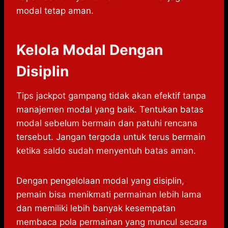
modal tetap aman.
Kelola Modal Dengan
Disiplin
Tips jackpot gampang tidak akan efektif tanpa
manajemen modal yang baik. Tentukan batas
modal sebelum bermain dan patuhi rencana
tersebut. Jangan tergoda untuk terus bermain
ketika saldo sudah menyentuh batas aman.
Dengan pengelolaan modal yang disiplin,
pemain bisa menikmati permainan lebih lama
dan memiliki lebih banyak kesempatan
membaca pola permainan yang muncul secara