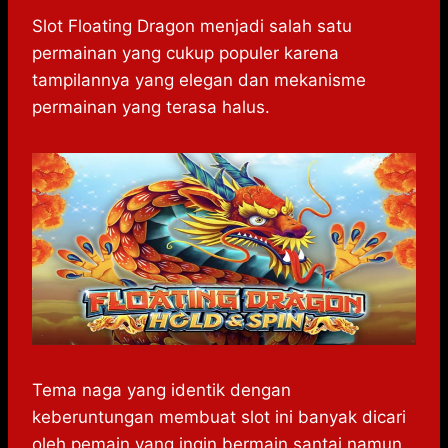
a
h
e
k
i
e
h
c
a
l
y
n
s
a
Slot Floating Dragon menjadi salah satu
e
t
e
p
e
s
r
permainan yang cukup populer karena
b
s
g
e
e
e
tampilannya yang elegan dan mekanisme
o
A
r
n
permainan yang terasa halus.
o
p
a
g
k
p
m
e
r
Tema naga yang identik dengan
keberuntungan membuat slot ini banyak dicari
oleh pemain yang ingin bermain santai namun