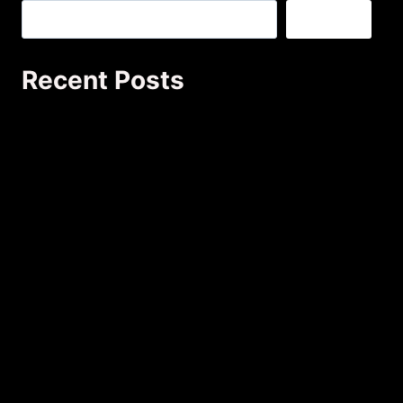
Search
Recent Posts
Slot The Knight King: Strategi Gacor Menang
Maksimal
Slot Mustang Trail: Tips Ampuh Jackpot Besar
Tiap Kali Spin
Slot Frozen Tropics: Rahasia Gacor Agar
Menang Terus
Slot Trees Of Treasure: Tips Mudah Menang &
Raih Maxwin