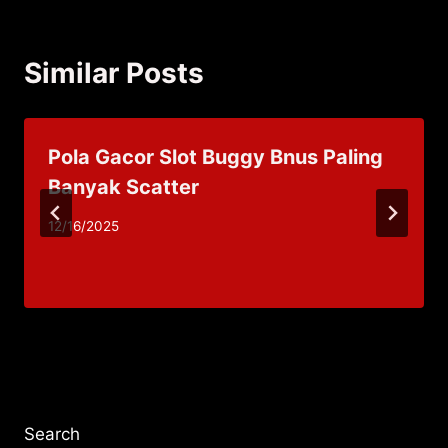
Similar Posts
Pola Gacor Slot Buggy Bnus Paling
Banyak Scatter
12/16/2025
Search