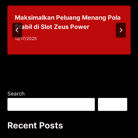
Maksimalkan Peluang Menang Pola
Stabil di Slot Zeus Power
12/17/2025
Search
Search
Recent Posts