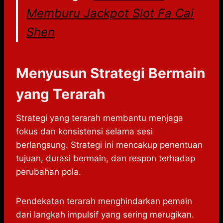
Memburu Jackpot Slot Fa Cai
Shen
Menyusun Strategi Bermain
yang Terarah
Strategi yang terarah membantu menjaga
fokus dan konsistensi selama sesi
berlangsung. Strategi ini mencakup penentuan
tujuan, durasi bermain, dan respon terhadap
perubahan pola.
Pendekatan terarah menghindarkan pemain
dari langkah impulsif yang sering merugikan.