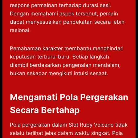
respons permainan terhadap durasi sesi.
Dengan memahami aspek tersebut, pemain
dapat menyesuaikan pendekatan secara lebih
rasional.
Pemahaman karakter membantu menghindari
keputusan terburu-buru. Setiap langkah
diambil berdasarkan pengenalan mendalam,
bukan sekadar mengikuti intuisi sesaat.
Mengamati Pola Pergerakan
Secara Bertahap
Pola pergerakan dalam Slot Ruby Volcano tidak
selalu terlihat jelas dalam waktu singkat. Pola